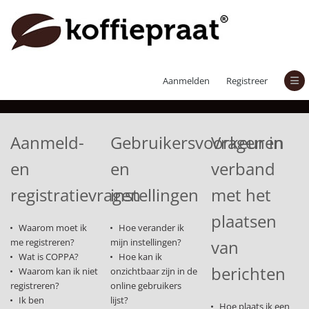
Veelgestelde vragen
Aanmelden
Registreer
Aanmeld-
Gebruikersvoorkeuren
Vragen in
en
en
verband
registratievragen
instellingen
met het
plaatsen
Waarom moet ik
Hoe verander ik
me registreren?
mijn instellingen?
van
Wat is COPPA?
Hoe kan ik
berichten
Waarom kan ik niet
onzichtbaar zijn in de
registreren?
online gebruikers
Ik ben
lijst?
Hoe plaats ik een