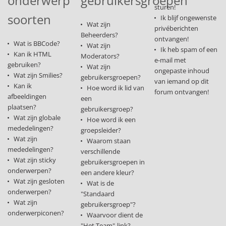
onderwerp
gebruikersgroepen
sturen!
soorten
Ik blijf ongewenste
Wat zijn
privéberichten
Beheerders?
ontvangen!
Wat is BBCode?
Wat zijn
Ik heb spam of een
Kan ik HTML
Moderators?
e-mail met
gebruiken?
Wat zijn
ongepaste inhoud
Wat zijn Smilies?
gebruikersgroepen?
van iemand op dit
Kan ik
Hoe word ik lid van
forum ontvangen!
afbeeldingen
een
plaatsen?
gebruikersgroep?
Wat zijn globale
Hoe word ik een
mededelingen?
groepsleider?
Wat zijn
Waarom staan
mededelingen?
verschillende
Wat zijn sticky
gebruikersgroepen in
onderwerpen?
een andere kleur?
Wat zijn gesloten
Wat is de
onderwerpen?
"Standaard
Wat zijn
gebruikersgroep"?
onderwerpiconen?
Waarvoor dient de
"Het Team"-link?