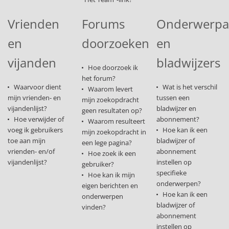
Vrienden
Forums
Onderwerp
en
doorzoeken
en
vijanden
bladwijzers
Hoe doorzoek ik
het forum?
Waarvoor dient
Wat is het verschil
Waarom levert
mijn vrienden- en
tussen een
mijn zoekopdracht
vijandenlijst?
bladwijzer en
geen resultaten op?
Hoe verwijder of
abonnement?
Waarom resulteert
voeg ik gebruikers
Hoe kan ik een
mijn zoekopdracht in
toe aan mijn
bladwijzer of
een lege pagina?
vrienden- en/of
abonnement
Hoe zoek ik een
vijandenlijst?
instellen op
gebruiker?
specifieke
Hoe kan ik mijn
onderwerpen?
eigen berichten en
Hoe kan ik een
onderwerpen
bladwijzer of
vinden?
abonnement
instellen op