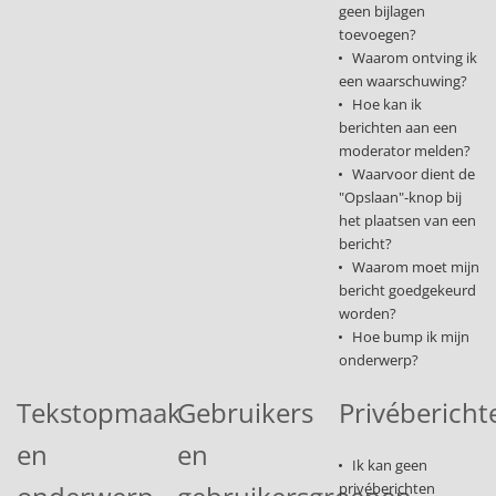
geen bijlagen
toevoegen?
Waarom ontving ik
een waarschuwing?
Hoe kan ik
berichten aan een
moderator melden?
Waarvoor dient de
"Opslaan"-knop bij
het plaatsen van een
bericht?
Waarom moet mijn
bericht goedgekeurd
worden?
Hoe bump ik mijn
onderwerp?
Tekstopmaak
Gebruikers
Privébericht
en
en
Ik kan geen
privéberichten