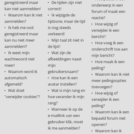
geregistreerd maar
De tijden zijn niet
onderwerp in een
kan niet aanmelden!
correct!
forum of maak een
Waarom kan ik niet
Ik wijzigde de
reactie?
aanmelden?
tijdzone, maar de tijd
Hoe wijzig of
Ik heb me ooit
is nog steeds
verwijder ik een
geregistreerd maar
verkeerd!
bericht?
kan nu niet meer
Mijn taal zit niet in
Hoe voeg ik een
aanmelden!?
de lijst!
onderschrift toe aan
Ik weet mijn
Wat zijn de
mijn bericht?
wachtwoord niet
afbeeldingen naast
Hoe maak ik een
meer!
mijn
peiling?
Waarom word ik
gebruikersnaam?
Waarom kan ik niet
automatisch
Hoe kan ik een
meer peilingsopties
afgemeld?
avatar instellen?
toevoegen?
Wat doet
Wat is mijn rang en
Hoe wijzig of
"verwijder cookies"?
hoe verander ik mijn
verwijder ik een
rang?
peiling?
Wanneer ik op de
Waarom kan ik een
e-maillink van een
bepaald forum niet
gebruiker klik, moet
openen?
ik me aanmelden?
Waarom kan ik