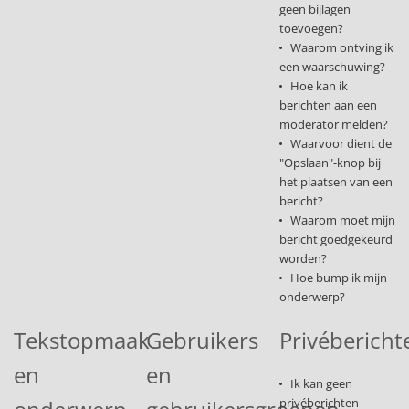
geen bijlagen
toevoegen?
Waarom ontving ik
een waarschuwing?
Hoe kan ik
berichten aan een
moderator melden?
Waarvoor dient de
"Opslaan"-knop bij
het plaatsen van een
bericht?
Waarom moet mijn
bericht goedgekeurd
worden?
Hoe bump ik mijn
onderwerp?
Tekstopmaak
Gebruikers
Privébericht
en
en
Ik kan geen
privéberichten