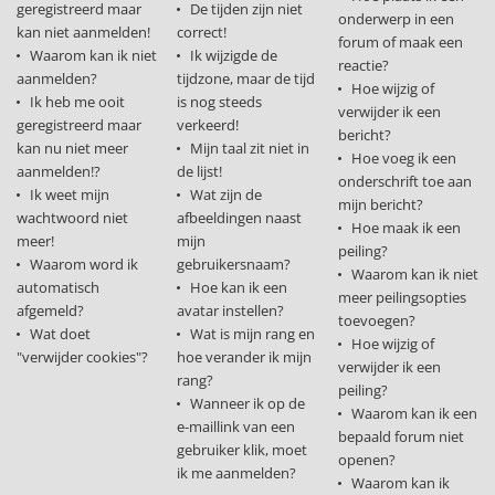
geregistreerd maar
De tijden zijn niet
onderwerp in een
kan niet aanmelden!
correct!
forum of maak een
Waarom kan ik niet
Ik wijzigde de
reactie?
aanmelden?
tijdzone, maar de tijd
Hoe wijzig of
Ik heb me ooit
is nog steeds
verwijder ik een
geregistreerd maar
verkeerd!
bericht?
kan nu niet meer
Mijn taal zit niet in
Hoe voeg ik een
aanmelden!?
de lijst!
onderschrift toe aan
Ik weet mijn
Wat zijn de
mijn bericht?
wachtwoord niet
afbeeldingen naast
Hoe maak ik een
meer!
mijn
peiling?
Waarom word ik
gebruikersnaam?
Waarom kan ik niet
automatisch
Hoe kan ik een
meer peilingsopties
afgemeld?
avatar instellen?
toevoegen?
Wat doet
Wat is mijn rang en
Hoe wijzig of
"verwijder cookies"?
hoe verander ik mijn
verwijder ik een
rang?
peiling?
Wanneer ik op de
Waarom kan ik een
e-maillink van een
bepaald forum niet
gebruiker klik, moet
openen?
ik me aanmelden?
Waarom kan ik