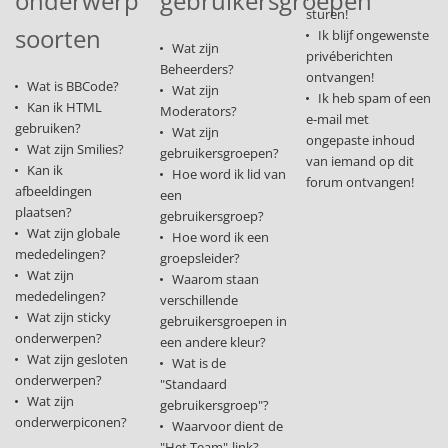
onderwerp
gebruikersgroepen
sturen!
soorten
Ik blijf ongewenste
Wat zijn
privéberichten
Beheerders?
ontvangen!
Wat is BBCode?
Wat zijn
Ik heb spam of een
Kan ik HTML
Moderators?
e-mail met
gebruiken?
Wat zijn
ongepaste inhoud
Wat zijn Smilies?
gebruikersgroepen?
van iemand op dit
Kan ik
Hoe word ik lid van
forum ontvangen!
afbeeldingen
een
plaatsen?
gebruikersgroep?
Wat zijn globale
Hoe word ik een
mededelingen?
groepsleider?
Wat zijn
Waarom staan
mededelingen?
verschillende
Wat zijn sticky
gebruikersgroepen in
onderwerpen?
een andere kleur?
Wat zijn gesloten
Wat is de
onderwerpen?
"Standaard
Wat zijn
gebruikersgroep"?
onderwerpiconen?
Waarvoor dient de
"Het Team"-link?