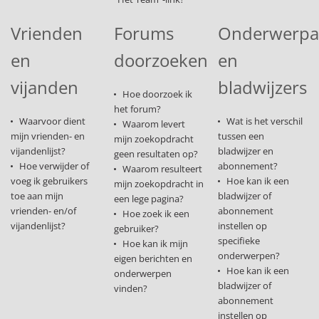
Vrienden
Forums
Onderwerp
en
doorzoeken
en
vijanden
bladwijzers
Hoe doorzoek ik
het forum?
Waarvoor dient
Wat is het verschil
Waarom levert
mijn vrienden- en
tussen een
mijn zoekopdracht
vijandenlijst?
bladwijzer en
geen resultaten op?
Hoe verwijder of
abonnement?
Waarom resulteert
voeg ik gebruikers
Hoe kan ik een
mijn zoekopdracht in
toe aan mijn
bladwijzer of
een lege pagina?
vrienden- en/of
abonnement
Hoe zoek ik een
vijandenlijst?
instellen op
gebruiker?
specifieke
Hoe kan ik mijn
onderwerpen?
eigen berichten en
Hoe kan ik een
onderwerpen
bladwijzer of
vinden?
abonnement
instellen op