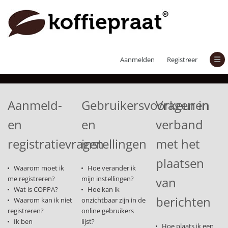
Veelgestelde vragen
Aanmelden
Registreer
Aanmeld-
Gebruikersvoorkeuren
Vragen in
en
en
verband
registratievragen
instellingen
met het
plaatsen
Waarom moet ik
Hoe verander ik
me registreren?
mijn instellingen?
van
Wat is COPPA?
Hoe kan ik
berichten
Waarom kan ik niet
onzichtbaar zijn in de
registreren?
online gebruikers
Ik ben
lijst?
Hoe plaats ik een