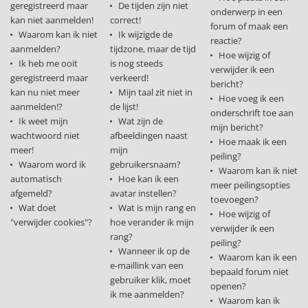
geregistreerd maar
De tijden zijn niet
onderwerp in een
kan niet aanmelden!
correct!
forum of maak een
Waarom kan ik niet
Ik wijzigde de
reactie?
aanmelden?
tijdzone, maar de tijd
Hoe wijzig of
Ik heb me ooit
is nog steeds
verwijder ik een
geregistreerd maar
verkeerd!
bericht?
kan nu niet meer
Mijn taal zit niet in
Hoe voeg ik een
aanmelden!?
de lijst!
onderschrift toe aan
Ik weet mijn
Wat zijn de
mijn bericht?
wachtwoord niet
afbeeldingen naast
Hoe maak ik een
meer!
mijn
peiling?
Waarom word ik
gebruikersnaam?
Waarom kan ik niet
automatisch
Hoe kan ik een
meer peilingsopties
afgemeld?
avatar instellen?
toevoegen?
Wat doet
Wat is mijn rang en
Hoe wijzig of
"verwijder cookies"?
hoe verander ik mijn
verwijder ik een
rang?
peiling?
Wanneer ik op de
Waarom kan ik een
e-maillink van een
bepaald forum niet
gebruiker klik, moet
openen?
ik me aanmelden?
Waarom kan ik