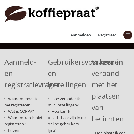
Veelgestelde vragen
Aanmelden
Registreer
Aanmeld-
Gebruikersvoorkeuren
Vragen in
en
en
verband
registratievragen
instellingen
met het
plaatsen
Waarom moet ik
Hoe verander ik
me registreren?
mijn instellingen?
van
Wat is COPPA?
Hoe kan ik
berichten
Waarom kan ik niet
onzichtbaar zijn in de
registreren?
online gebruikers
Ik ben
lijst?
Hoe plaats ik een