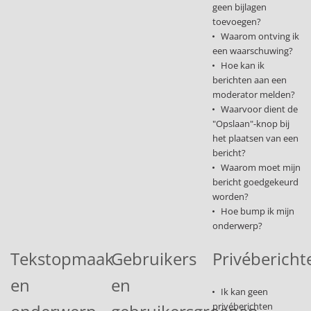
geen bijlagen
toevoegen?
Waarom ontving ik
een waarschuwing?
Hoe kan ik
berichten aan een
moderator melden?
Waarvoor dient de
"Opslaan"-knop bij
het plaatsen van een
bericht?
Waarom moet mijn
bericht goedgekeurd
worden?
Hoe bump ik mijn
onderwerp?
Tekstopmaak
Gebruikers
Privébericht
en
en
Ik kan geen
privéberichten