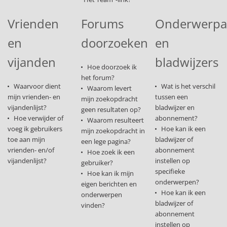
Vrienden
Forums
Onderwerp
en
doorzoeken
en
vijanden
bladwijzers
Hoe doorzoek ik
het forum?
Waarvoor dient
Wat is het verschil
Waarom levert
mijn vrienden- en
tussen een
mijn zoekopdracht
vijandenlijst?
bladwijzer en
geen resultaten op?
Hoe verwijder of
abonnement?
Waarom resulteert
voeg ik gebruikers
Hoe kan ik een
mijn zoekopdracht in
toe aan mijn
bladwijzer of
een lege pagina?
vrienden- en/of
abonnement
Hoe zoek ik een
vijandenlijst?
instellen op
gebruiker?
specifieke
Hoe kan ik mijn
onderwerpen?
eigen berichten en
Hoe kan ik een
onderwerpen
bladwijzer of
vinden?
abonnement
instellen op