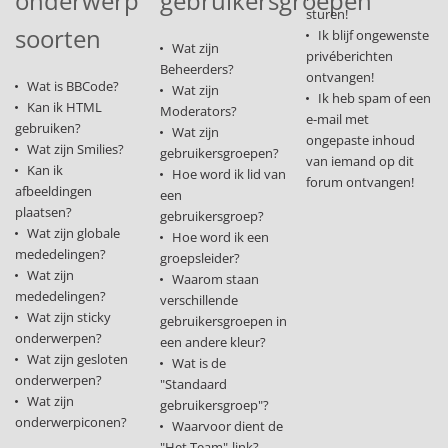
onderwerp
gebruikersgroepen
sturen!
soorten
Ik blijf ongewenste
Wat zijn
privéberichten
Beheerders?
ontvangen!
Wat is BBCode?
Wat zijn
Ik heb spam of een
Kan ik HTML
Moderators?
e-mail met
gebruiken?
Wat zijn
ongepaste inhoud
Wat zijn Smilies?
gebruikersgroepen?
van iemand op dit
Kan ik
Hoe word ik lid van
forum ontvangen!
afbeeldingen
een
plaatsen?
gebruikersgroep?
Wat zijn globale
Hoe word ik een
mededelingen?
groepsleider?
Wat zijn
Waarom staan
mededelingen?
verschillende
Wat zijn sticky
gebruikersgroepen in
onderwerpen?
een andere kleur?
Wat zijn gesloten
Wat is de
onderwerpen?
"Standaard
Wat zijn
gebruikersgroep"?
onderwerpiconen?
Waarvoor dient de
"Het Team"-link?