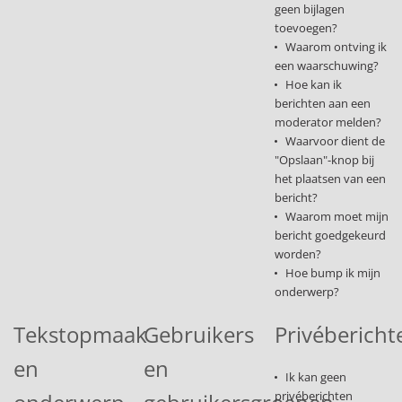
geen bijlagen
toevoegen?
Waarom ontving ik
een waarschuwing?
Hoe kan ik
berichten aan een
moderator melden?
Waarvoor dient de
"Opslaan"-knop bij
het plaatsen van een
bericht?
Waarom moet mijn
bericht goedgekeurd
worden?
Hoe bump ik mijn
onderwerp?
Tekstopmaak
Gebruikers
Privébericht
en
en
Ik kan geen
privéberichten