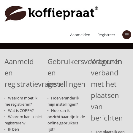
Veelgestelde vragen
Aanmelden
Registreer
Aanmeld-
Gebruikersvoorkeuren
Vragen in
en
en
verband
registratievragen
instellingen
met het
plaatsen
Waarom moet ik
Hoe verander ik
me registreren?
mijn instellingen?
van
Wat is COPPA?
Hoe kan ik
berichten
Waarom kan ik niet
onzichtbaar zijn in de
registreren?
online gebruikers
Ik ben
lijst?
Hoe plaats ik een