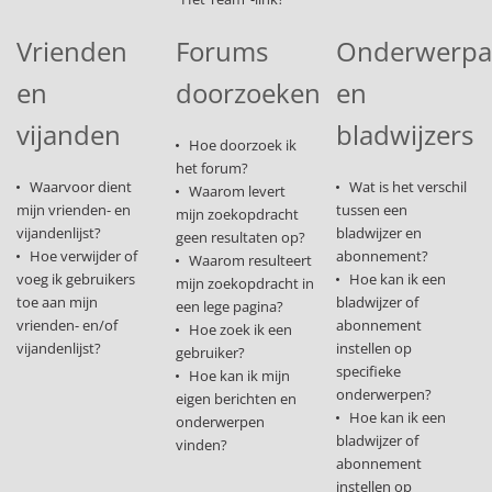
Vrienden
Forums
Onderwerp
en
doorzoeken
en
vijanden
bladwijzers
Hoe doorzoek ik
het forum?
Waarvoor dient
Wat is het verschil
Waarom levert
mijn vrienden- en
tussen een
mijn zoekopdracht
vijandenlijst?
bladwijzer en
geen resultaten op?
Hoe verwijder of
abonnement?
Waarom resulteert
voeg ik gebruikers
Hoe kan ik een
mijn zoekopdracht in
toe aan mijn
bladwijzer of
een lege pagina?
vrienden- en/of
abonnement
Hoe zoek ik een
vijandenlijst?
instellen op
gebruiker?
specifieke
Hoe kan ik mijn
onderwerpen?
eigen berichten en
Hoe kan ik een
onderwerpen
bladwijzer of
vinden?
abonnement
instellen op