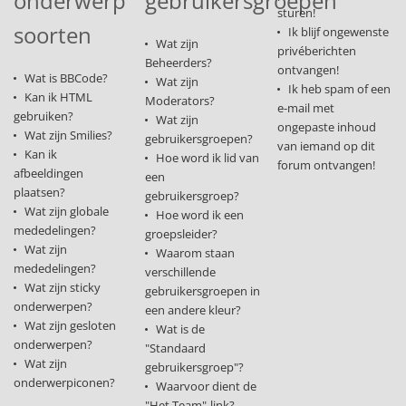
onderwerp
gebruikersgroepen
sturen!
soorten
Ik blijf ongewenste
Wat zijn
privéberichten
Beheerders?
ontvangen!
Wat is BBCode?
Wat zijn
Ik heb spam of een
Kan ik HTML
Moderators?
e-mail met
gebruiken?
Wat zijn
ongepaste inhoud
Wat zijn Smilies?
gebruikersgroepen?
van iemand op dit
Kan ik
Hoe word ik lid van
forum ontvangen!
afbeeldingen
een
plaatsen?
gebruikersgroep?
Wat zijn globale
Hoe word ik een
mededelingen?
groepsleider?
Wat zijn
Waarom staan
mededelingen?
verschillende
Wat zijn sticky
gebruikersgroepen in
onderwerpen?
een andere kleur?
Wat zijn gesloten
Wat is de
onderwerpen?
"Standaard
Wat zijn
gebruikersgroep"?
onderwerpiconen?
Waarvoor dient de
"Het Team"-link?