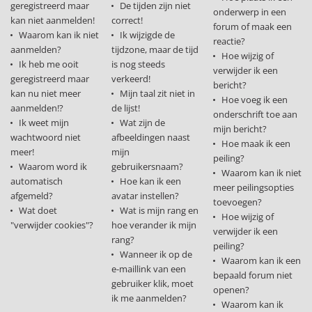
geregistreerd maar
De tijden zijn niet
onderwerp in een
kan niet aanmelden!
correct!
forum of maak een
Waarom kan ik niet
Ik wijzigde de
reactie?
aanmelden?
tijdzone, maar de tijd
Hoe wijzig of
Ik heb me ooit
is nog steeds
verwijder ik een
geregistreerd maar
verkeerd!
bericht?
kan nu niet meer
Mijn taal zit niet in
Hoe voeg ik een
aanmelden!?
de lijst!
onderschrift toe aan
Ik weet mijn
Wat zijn de
mijn bericht?
wachtwoord niet
afbeeldingen naast
Hoe maak ik een
meer!
mijn
peiling?
Waarom word ik
gebruikersnaam?
Waarom kan ik niet
automatisch
Hoe kan ik een
meer peilingsopties
afgemeld?
avatar instellen?
toevoegen?
Wat doet
Wat is mijn rang en
Hoe wijzig of
"verwijder cookies"?
hoe verander ik mijn
verwijder ik een
rang?
peiling?
Wanneer ik op de
Waarom kan ik een
e-maillink van een
bepaald forum niet
gebruiker klik, moet
openen?
ik me aanmelden?
Waarom kan ik