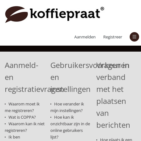
Veelgestelde vragen
Aanmelden
Registreer
Aanmeld-
Gebruikersvoorkeuren
Vragen in
en
en
verband
registratievragen
instellingen
met het
plaatsen
Waarom moet ik
Hoe verander ik
me registreren?
mijn instellingen?
van
Wat is COPPA?
Hoe kan ik
berichten
Waarom kan ik niet
onzichtbaar zijn in de
registreren?
online gebruikers
Ik ben
lijst?
Hoe plaats ik een