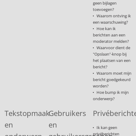
geen bijlagen
toevoegen?
Waarom ontving ik
een waarschuwing?
Hoe kan ik
berichten aan een
moderator melden?
Waarvoor dient de
"Opslaan"-knop bij
het plaatsen van een
bericht?
Waarom moet mijn
bericht goedgekeurd
worden?
Hoe bump ik mijn
onderwerp?
Tekstopmaak
Gebruikers
Privébericht
en
en
Ik kan geen
privéberichten