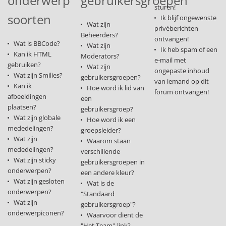
onderwerp
gebruikersgroepen
sturen!
soorten
Ik blijf ongewenste
Wat zijn
privéberichten
Beheerders?
ontvangen!
Wat is BBCode?
Wat zijn
Ik heb spam of een
Kan ik HTML
Moderators?
e-mail met
gebruiken?
Wat zijn
ongepaste inhoud
Wat zijn Smilies?
gebruikersgroepen?
van iemand op dit
Kan ik
Hoe word ik lid van
forum ontvangen!
afbeeldingen
een
plaatsen?
gebruikersgroep?
Wat zijn globale
Hoe word ik een
mededelingen?
groepsleider?
Wat zijn
Waarom staan
mededelingen?
verschillende
Wat zijn sticky
gebruikersgroepen in
onderwerpen?
een andere kleur?
Wat zijn gesloten
Wat is de
onderwerpen?
"Standaard
Wat zijn
gebruikersgroep"?
onderwerpiconen?
Waarvoor dient de
"Het Team"-link?