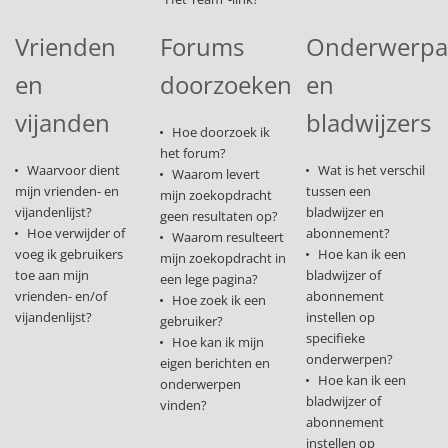
Vrienden
Forums
Onderwerp
en
doorzoeken
en
vijanden
bladwijzers
Hoe doorzoek ik
het forum?
Waarvoor dient
Wat is het verschil
Waarom levert
mijn vrienden- en
tussen een
mijn zoekopdracht
vijandenlijst?
bladwijzer en
geen resultaten op?
Hoe verwijder of
abonnement?
Waarom resulteert
voeg ik gebruikers
Hoe kan ik een
mijn zoekopdracht in
toe aan mijn
bladwijzer of
een lege pagina?
vrienden- en/of
abonnement
Hoe zoek ik een
vijandenlijst?
instellen op
gebruiker?
specifieke
Hoe kan ik mijn
onderwerpen?
eigen berichten en
Hoe kan ik een
onderwerpen
bladwijzer of
vinden?
abonnement
instellen op