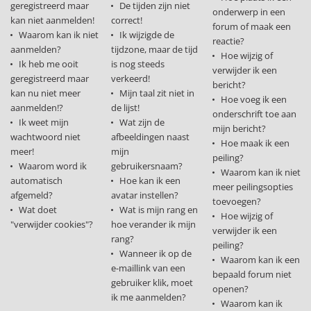
geregistreerd maar
De tijden zijn niet
onderwerp in een
kan niet aanmelden!
correct!
forum of maak een
Waarom kan ik niet
Ik wijzigde de
reactie?
aanmelden?
tijdzone, maar de tijd
Hoe wijzig of
Ik heb me ooit
is nog steeds
verwijder ik een
geregistreerd maar
verkeerd!
bericht?
kan nu niet meer
Mijn taal zit niet in
Hoe voeg ik een
aanmelden!?
de lijst!
onderschrift toe aan
Ik weet mijn
Wat zijn de
mijn bericht?
wachtwoord niet
afbeeldingen naast
Hoe maak ik een
meer!
mijn
peiling?
Waarom word ik
gebruikersnaam?
Waarom kan ik niet
automatisch
Hoe kan ik een
meer peilingsopties
afgemeld?
avatar instellen?
toevoegen?
Wat doet
Wat is mijn rang en
Hoe wijzig of
"verwijder cookies"?
hoe verander ik mijn
verwijder ik een
rang?
peiling?
Wanneer ik op de
Waarom kan ik een
e-maillink van een
bepaald forum niet
gebruiker klik, moet
openen?
ik me aanmelden?
Waarom kan ik