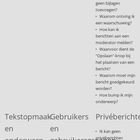
geen bijlagen
toevoegen?
Waarom ontving ik
een waarschuwing?
Hoe kan ik
berichten aan een
moderator melden?
Waarvoor dient de
"Opslaan"-knop bij
het plaatsen van een
bericht?
Waarom moet mijn
bericht goedgekeurd
worden?
Hoe bump ik mijn
onderwerp?
Tekstopmaak
Gebruikers
Privébericht
en
en
Ik kan geen
privéberichten