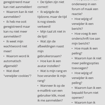
geregistreerd maar
De tijden zijn niet
onderwerp in een
kan niet aanmelden!
correct!
forum of maak een
Waarom kan ik niet
Ik wijzigde de
reactie?
aanmelden?
tijdzone, maar de tijd
Hoe wijzig of
Ik heb me ooit
is nog steeds
verwijder ik een
geregistreerd maar
verkeerd!
bericht?
kan nu niet meer
Mijn taal zit niet in
Hoe voeg ik een
aanmelden!?
de lijst!
onderschrift toe aan
Ik weet mijn
Wat zijn de
mijn bericht?
wachtwoord niet
afbeeldingen naast
Hoe maak ik een
meer!
mijn
peiling?
Waarom word ik
gebruikersnaam?
Waarom kan ik niet
automatisch
Hoe kan ik een
meer peilingsopties
afgemeld?
avatar instellen?
toevoegen?
Wat doet
Wat is mijn rang en
Hoe wijzig of
"verwijder cookies"?
hoe verander ik mijn
verwijder ik een
rang?
peiling?
Wanneer ik op de
Waarom kan ik een
e-maillink van een
bepaald forum niet
gebruiker klik, moet
openen?
ik me aanmelden?
Waarom kan ik