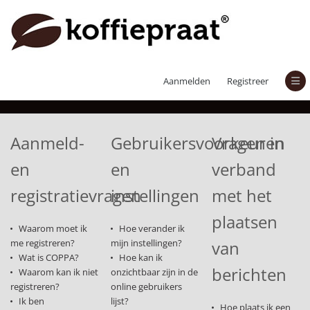
Veelgestelde vragen
Aanmelden
Registreer
Aanmeld-
Gebruikersvoorkeuren
Vragen in
en
en
verband
registratievragen
instellingen
met het
plaatsen
Waarom moet ik
Hoe verander ik
me registreren?
mijn instellingen?
van
Wat is COPPA?
Hoe kan ik
berichten
Waarom kan ik niet
onzichtbaar zijn in de
registreren?
online gebruikers
Ik ben
lijst?
Hoe plaats ik een