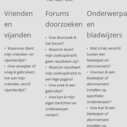
Vrienden
Forums
Onderwerp
en
doorzoeken
en
vijanden
bladwijzers
Hoe doorzoek ik
het forum?
Waarvoor dient
Wat is het verschil
Waarom levert
mijn vrienden- en
tussen een
mijn zoekopdracht
vijandenlijst?
bladwijzer en
geen resultaten op?
Hoe verwijder of
abonnement?
Waarom resulteert
voeg ik gebruikers
Hoe kan ik een
mijn zoekopdracht in
toe aan mijn
bladwijzer of
een lege pagina?
vrienden- en/of
abonnement
Hoe zoek ik een
vijandenlijst?
instellen op
gebruiker?
specifieke
Hoe kan ik mijn
onderwerpen?
eigen berichten en
Hoe kan ik een
onderwerpen
bladwijzer of
vinden?
abonnement
instellen op