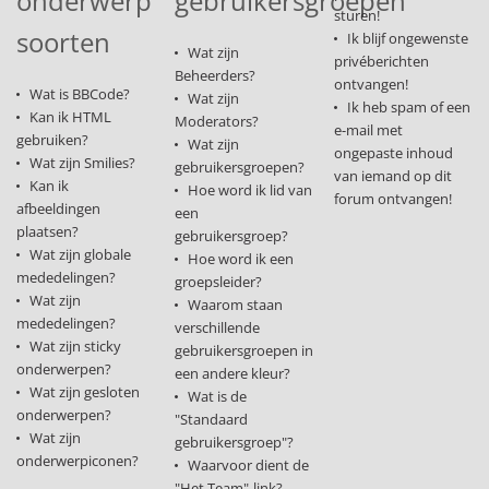
onderwerp
gebruikersgroepen
sturen!
soorten
Ik blijf ongewenste
Wat zijn
privéberichten
Beheerders?
ontvangen!
Wat is BBCode?
Wat zijn
Ik heb spam of een
Kan ik HTML
Moderators?
e-mail met
gebruiken?
Wat zijn
ongepaste inhoud
Wat zijn Smilies?
gebruikersgroepen?
van iemand op dit
Kan ik
Hoe word ik lid van
forum ontvangen!
afbeeldingen
een
plaatsen?
gebruikersgroep?
Wat zijn globale
Hoe word ik een
mededelingen?
groepsleider?
Wat zijn
Waarom staan
mededelingen?
verschillende
Wat zijn sticky
gebruikersgroepen in
onderwerpen?
een andere kleur?
Wat zijn gesloten
Wat is de
onderwerpen?
"Standaard
Wat zijn
gebruikersgroep"?
onderwerpiconen?
Waarvoor dient de
"Het Team"-link?