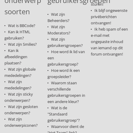
onderwerp
gebruikersgroepen
sturen!
soorten
Ik blijf ongewenste
Wat zijn
privéberichten
Beheerders?
ontvangen!
Wat is BBCode?
Wat zijn
Ik heb spam of een
Kan ik HTML
Moderators?
e-mail met
gebruiken?
Wat zijn
ongepaste inhoud
Wat zijn Smilies?
gebruikersgroepen?
van iemand op dit
Kan ik
Hoe word ik lid van
forum ontvangen!
afbeeldingen
een
plaatsen?
gebruikersgroep?
Wat zijn globale
Hoe word ik een
mededelingen?
groepsleider?
Wat zijn
Waarom staan
mededelingen?
verschillende
Wat zijn sticky
gebruikersgroepen in
onderwerpen?
een andere kleur?
Wat zijn gesloten
Wat is de
onderwerpen?
"Standaard
Wat zijn
gebruikersgroep"?
onderwerpiconen?
Waarvoor dient de
"Het Team"-link?