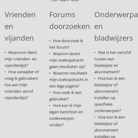
Vrienden
Forums
Onderwerp
en
doorzoeken
en
vijanden
bladwijzers
Hoe doorzoek ik
het forum?
Waarvoor dient
Wat is het verschil
Waarom levert
mijn vrienden- en
tussen een
mijn zoekopdracht
vijandenlijst?
bladwijzer en
geen resultaten op?
Hoe verwijder of
abonnement?
Waarom resulteert
voeg ik gebruikers
Hoe kan ik een
mijn zoekopdracht in
toe aan mijn
bladwijzer of
een lege pagina?
vrienden- en/of
abonnement
Hoe zoek ik een
vijandenlijst?
instellen op
gebruiker?
specifieke
Hoe kan ik mijn
onderwerpen?
eigen berichten en
Hoe kan ik een
onderwerpen
bladwijzer of
vinden?
abonnement
instellen op