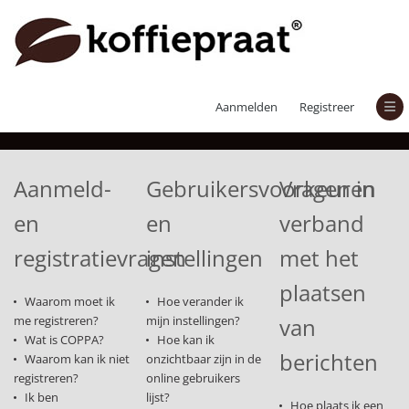
Veelgestelde vragen
Aanmelden
Registreer
Aanmeld-
Gebruikersvoorkeuren
Vragen in
en
en
verband
registratievragen
instellingen
met het
plaatsen
Waarom moet ik
Hoe verander ik
me registreren?
mijn instellingen?
van
Wat is COPPA?
Hoe kan ik
berichten
Waarom kan ik niet
onzichtbaar zijn in de
registreren?
online gebruikers
Ik ben
lijst?
Hoe plaats ik een