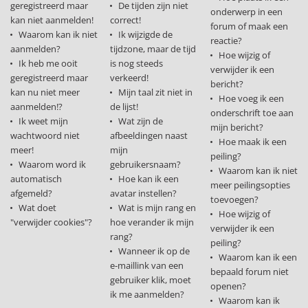
geregistreerd maar
De tijden zijn niet
onderwerp in een
kan niet aanmelden!
correct!
forum of maak een
Waarom kan ik niet
Ik wijzigde de
reactie?
aanmelden?
tijdzone, maar de tijd
Hoe wijzig of
Ik heb me ooit
is nog steeds
verwijder ik een
geregistreerd maar
verkeerd!
bericht?
kan nu niet meer
Mijn taal zit niet in
Hoe voeg ik een
aanmelden!?
de lijst!
onderschrift toe aan
Ik weet mijn
Wat zijn de
mijn bericht?
wachtwoord niet
afbeeldingen naast
Hoe maak ik een
meer!
mijn
peiling?
Waarom word ik
gebruikersnaam?
Waarom kan ik niet
automatisch
Hoe kan ik een
meer peilingsopties
afgemeld?
avatar instellen?
toevoegen?
Wat doet
Wat is mijn rang en
Hoe wijzig of
"verwijder cookies"?
hoe verander ik mijn
verwijder ik een
rang?
peiling?
Wanneer ik op de
Waarom kan ik een
e-maillink van een
bepaald forum niet
gebruiker klik, moet
openen?
ik me aanmelden?
Waarom kan ik