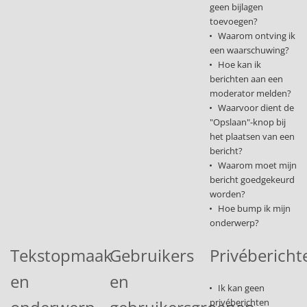
geen bijlagen
toevoegen?
Waarom ontving ik
een waarschuwing?
Hoe kan ik
berichten aan een
moderator melden?
Waarvoor dient de
"Opslaan"-knop bij
het plaatsen van een
bericht?
Waarom moet mijn
bericht goedgekeurd
worden?
Hoe bump ik mijn
onderwerp?
Tekstopmaak
Gebruikers
Privébericht
en
en
Ik kan geen
privéberichten