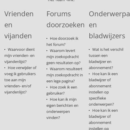
Vrienden
Forums
Onderwerp
en
doorzoeken
en
vijanden
bladwijzers
Hoe doorzoek ik
het forum?
Waarvoor dient
Wat is het verschil
Waarom levert
mijn vrienden- en
tussen een
mijn zoekopdracht
vijandenlijst?
bladwijzer en
geen resultaten op?
Hoe verwijder of
abonnement?
Waarom resulteert
voeg ik gebruikers
Hoe kan ik een
mijn zoekopdracht in
toe aan mijn
bladwijzer of
een lege pagina?
vrienden- en/of
abonnement
Hoe zoek ik een
vijandenlijst?
instellen op
gebruiker?
specifieke
Hoe kan ik mijn
onderwerpen?
eigen berichten en
Hoe kan ik een
onderwerpen
bladwijzer of
vinden?
abonnement
instellen op