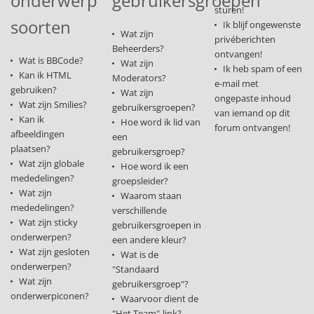
onderwerp
gebruikersgroepen
sturen!
soorten
Ik blijf ongewenste
Wat zijn
privéberichten
Beheerders?
ontvangen!
Wat is BBCode?
Wat zijn
Ik heb spam of een
Kan ik HTML
Moderators?
e-mail met
gebruiken?
Wat zijn
ongepaste inhoud
Wat zijn Smilies?
gebruikersgroepen?
van iemand op dit
Kan ik
Hoe word ik lid van
forum ontvangen!
afbeeldingen
een
plaatsen?
gebruikersgroep?
Wat zijn globale
Hoe word ik een
mededelingen?
groepsleider?
Wat zijn
Waarom staan
mededelingen?
verschillende
Wat zijn sticky
gebruikersgroepen in
onderwerpen?
een andere kleur?
Wat zijn gesloten
Wat is de
onderwerpen?
"Standaard
Wat zijn
gebruikersgroep"?
onderwerpiconen?
Waarvoor dient de
"Het Team"-link?