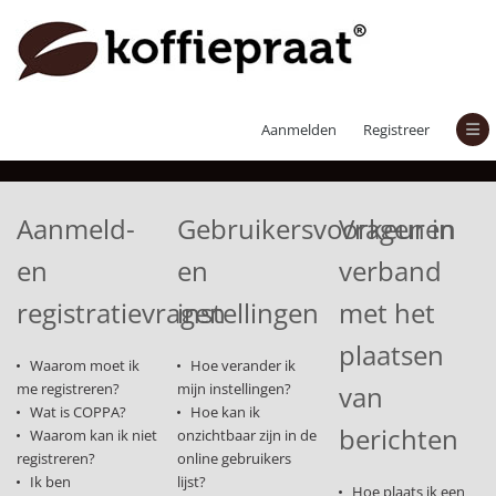
Veelgestelde vragen
Aanmelden
Registreer
Aanmeld-
Gebruikersvoorkeuren
Vragen in
en
en
verband
registratievragen
instellingen
met het
plaatsen
Waarom moet ik
Hoe verander ik
me registreren?
mijn instellingen?
van
Wat is COPPA?
Hoe kan ik
berichten
Waarom kan ik niet
onzichtbaar zijn in de
registreren?
online gebruikers
Ik ben
lijst?
Hoe plaats ik een