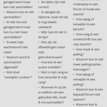
geregistreerd maar
De tijden zijn niet
onderwerp in een
kan niet aanmelden!
correct!
forum of maak een
Waarom kan ik niet
Ik wijzigde de
reactie?
aanmelden?
tijdzone, maar de tijd
Hoe wijzig of
Ik heb me ooit
is nog steeds
verwijder ik een
geregistreerd maar
verkeerd!
bericht?
kan nu niet meer
Mijn taal zit niet in
Hoe voeg ik een
aanmelden!?
de lijst!
onderschrift toe aan
Ik weet mijn
Wat zijn de
mijn bericht?
wachtwoord niet
afbeeldingen naast
Hoe maak ik een
meer!
mijn
peiling?
Waarom word ik
gebruikersnaam?
Waarom kan ik niet
automatisch
Hoe kan ik een
meer peilingsopties
afgemeld?
avatar instellen?
toevoegen?
Wat doet
Wat is mijn rang en
Hoe wijzig of
"verwijder cookies"?
hoe verander ik mijn
verwijder ik een
rang?
peiling?
Wanneer ik op de
Waarom kan ik een
e-maillink van een
bepaald forum niet
gebruiker klik, moet
openen?
ik me aanmelden?
Waarom kan ik