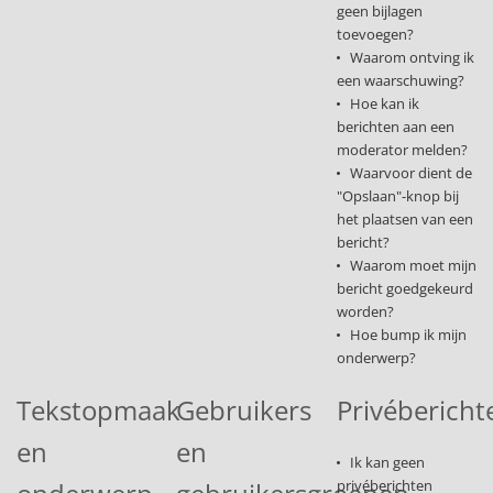
geen bijlagen
toevoegen?
Waarom ontving ik
een waarschuwing?
Hoe kan ik
berichten aan een
moderator melden?
Waarvoor dient de
"Opslaan"-knop bij
het plaatsen van een
bericht?
Waarom moet mijn
bericht goedgekeurd
worden?
Hoe bump ik mijn
onderwerp?
Tekstopmaak
Gebruikers
Privébericht
en
en
Ik kan geen
privéberichten