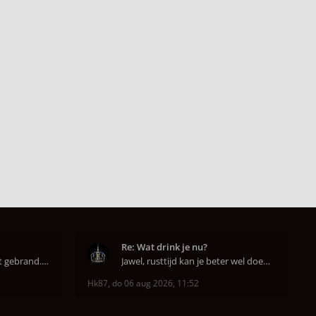
Re: Wat drink je nu?
Super dat je zo goed hebt gebrand. Gefeliciteerd!
Jawel, rusttijd kan je beter wel doen anders smaa
Hk87
,
do 06 aug 2026, 11:52