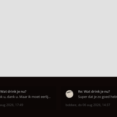
 Wat drink je nu?
Re: Wat drink je nu?
Dank u, dank u. Maar ik moet eerlijk bekennen da
 aug 2026, 17:49
bobbee
,
do 06 aug 2026, 14:37