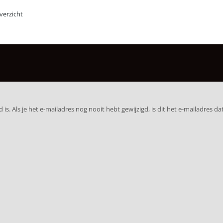
erzicht
. Als je het e-mailadres nog nooit hebt gewijzigd, is dit het e-mailadres dat 