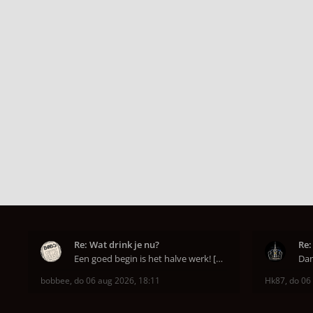
Re: Wat drink je nu?
Re:
Een goed begin is het halve werk! [emoji6]
bobbee
,
do 06 aug 2026, 18:11
Hk87
,
do 06