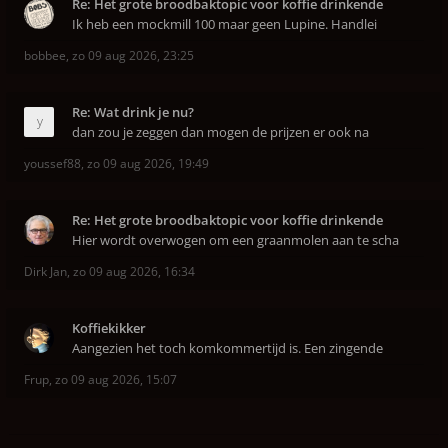
Re: Het grote broodbaktopic voor koffie drinkende
Ik heb een mockmill 100 maar geen Lupine. Handlei
bobbee
,
zo 09 aug 2026, 23:25
Re: Wat drink je nu?
dan zou je zeggen dan mogen de prijzen er ook na
youssef88
,
zo 09 aug 2026, 19:49
Re: Het grote broodbaktopic voor koffie drinkende
Hier wordt overwogen om een graanmolen aan te scha
Dirk Jan
,
zo 09 aug 2026, 16:34
Koffiekikker
Aangezien het toch komkommertijd is. Een zingende
Frup
,
zo 09 aug 2026, 15:07