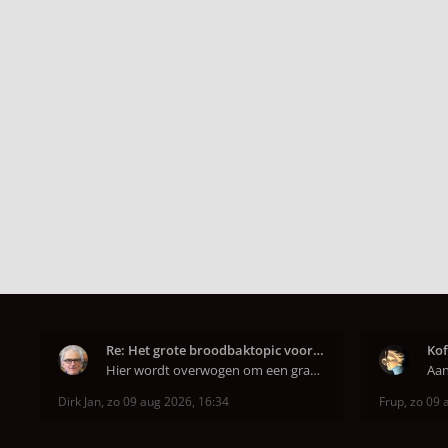
Re: Het grote broodbaktopic voor koffie drinkende
Kof
Hier wordt overwogen om een graanmolen aan te scha
Dirk Jan
,
zo 09 aug 2026, 16:34
Frup
,
zo 09 