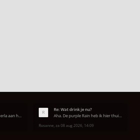
Re: Wat drink je nu?
Ben hier momenteel de Perla aan het uitproberen. D
Aha. De purple Rain heb ik hier thuis ook op de mo
Rosanne
,
za 08 aug 2026, 14:09