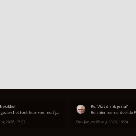
fiekikker
Re: Wat drink je nu?
Aangezien het toch komkommertijd is. Een zingende
aug 2026, 15:07
Dirk Jan
,
zo 09 aug 2026, 10:24