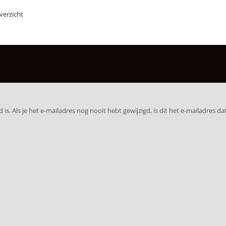
erzicht
. Als je het e-mailadres nog nooit hebt gewijzigd, is dit het e-mailadres dat 