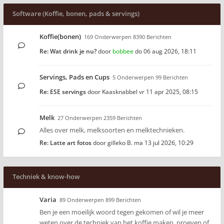
Software (Koffie, bonen, pads & servings)
Koffie(bonen)
169 Onderwerpen 8390 Berichten
Re: Wat drink je nu?
door
bobbee
do 06 aug 2026, 18:11
Servings, Pads en Cups
5 Onderwerpen 99 Berichten
Re: ESE servings
door
Kaasknabbel
vr 11 apr 2025, 08:15
Melk
27 Onderwerpen 2359 Berichten
Alles over melk, melksoorten en melktechnieken.
Re: Latte art fotos
door
gilleko B.
ma 13 jul 2026, 10:29
Techniek & know-how
Varia
89 Onderwerpen 899 Berichten
Ben je een moeilijk woord tegen gekomen of wil je meer
weten over de techniek van het koffie maken, proeven of