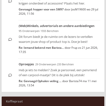
krijgen onderdeel of accessoire? Plaats het hier.
Gevraagd: hopper voor een SM97
door
JosM19600
wo 29 jul
2026, 11:56
(Web)Winkels, advertorials en andere aanbiedingen
95 Onderwerpen 1555 Berichten
Dit forum biedt je de ruimte om de lezers te vertellen
waarom jouw shop of product top is. Doe je best!
Re: Iemand bekend met Barista…
door
Frup
zo 21 jun 2026,
17:35
Oproepjes
29 Onderwerpen 233 Berichten
Heb je iets te melden? Zoek je personeel, een penvriend
of een carpool-maatje? Dit is de plek bij uitstek!
Re: Gevraagd Ophalen veiling …
door
Barista74
ma 11 mei
2026, 13:54
Koffiepraat