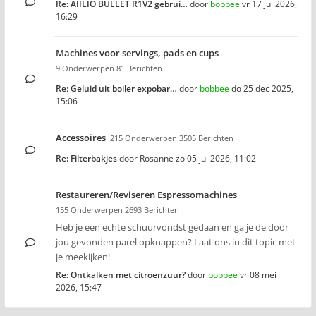
Re: AIILIO BULLET R1V2 gebrui…
door
bobbee
vr 17 jul 2026,
16:29
Machines voor servings, pads en cups
9 Onderwerpen 81 Berichten
Re: Geluid uit boiler expobar…
door
bobbee
do 25 dec 2025,
15:06
Accessoires
215 Onderwerpen 3505 Berichten
Re: Filterbakjes
door
Rosanne
zo 05 jul 2026, 11:02
Restaureren/Reviseren Espressomachines
155 Onderwerpen 2693 Berichten
Heb je een echte schuurvondst gedaan en ga je de door
jou gevonden parel opknappen? Laat ons in dit topic met
je meekijken!
Re: Ontkalken met citroenzuur?
door
bobbee
vr 08 mei
2026, 15:47