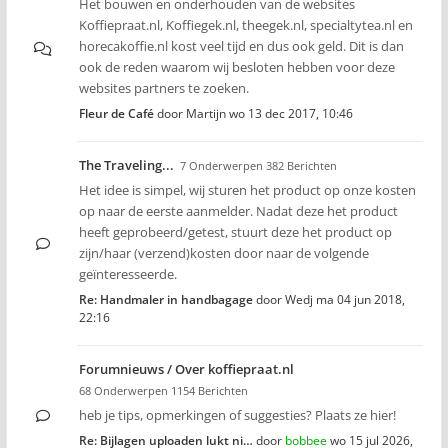
Het bouwen en onderhouden van de websites
Koffiepraat.nl, Koffiegek.nl, theegek.nl, specialtytea.nl en
horecakoffie.nl kost veel tijd en dus ook geld. Dit is dan
ook de reden waarom wij besloten hebben voor deze
websites partners te zoeken.
Fleur de Café
door
Martijn
wo 13 dec 2017, 10:46
The Traveling...
7 Onderwerpen 382 Berichten
Het idee is simpel, wij sturen het product op onze kosten
op naar de eerste aanmelder. Nadat deze het product
heeft geprobeerd/getest, stuurt deze het product op
zijn/haar (verzend)kosten door naar de volgende
geïnteresseerde.
Re: Handmaler in handbagage
door
Wedj
ma 04 jun 2018,
22:16
Forumnieuws / Over koffiepraat.nl
68 Onderwerpen 1154 Berichten
heb je tips, opmerkingen of suggesties? Plaats ze hier!
Re: Bijlagen uploaden lukt ni…
door
bobbee
wo 15 jul 2026,