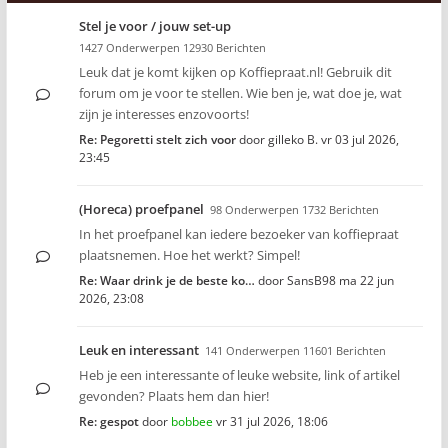
Stel je voor / jouw set-up
1427 Onderwerpen 12930 Berichten
Leuk dat je komt kijken op Koffiepraat.nl! Gebruik dit
forum om je voor te stellen. Wie ben je, wat doe je, wat
zijn je interesses enzovoorts!
Re: Pegoretti stelt zich voor
door
gilleko B.
vr 03 jul 2026,
23:45
(Horeca) proefpanel
98 Onderwerpen 1732 Berichten
In het proefpanel kan iedere bezoeker van koffiepraat
plaatsnemen. Hoe het werkt? Simpel!
Re: Waar drink je de beste ko…
door
SansB98
ma 22 jun
2026, 23:08
Leuk en interessant
141 Onderwerpen 11601 Berichten
Heb je een interessante of leuke website, link of artikel
gevonden? Plaats hem dan hier!
Re: gespot
door
bobbee
vr 31 jul 2026, 18:06