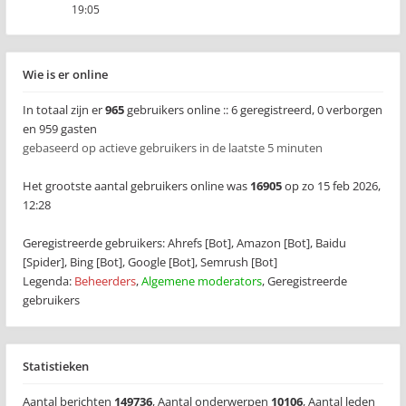
19:05
Wie is er online
In totaal zijn er
965
gebruikers online :: 6 geregistreerd, 0 verborgen
en 959 gasten
gebaseerd op actieve gebruikers in de laatste 5 minuten
Het grootste aantal gebruikers online was
16905
op zo 15 feb 2026,
12:28
Geregistreerde gebruikers:
Ahrefs [Bot]
,
Amazon [Bot]
,
Baidu
[Spider]
,
Bing [Bot]
,
Google [Bot]
,
Semrush [Bot]
Legenda:
Beheerders
,
Algemene moderators
,
Geregistreerde
gebruikers
Statistieken
Aantal berichten
149736
,
Aantal onderwerpen
10106
,
Aantal leden