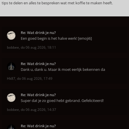
tips te delen en alles te bespreken wat met koffie te maken heeft.
Re: Wat drink je nu?
Een goed begin is het halve werk! [emoji6]
bobbee
,
do 06 aug 2026, 18:11
Re: Wat drink je nu?
Dank u, dank u. Maar ik moet eerlijk bekennen da
Hk87
,
do 06 aug 2026, 17:49
Re: Wat drink je nu?
Super dat je zo goed hebt gebrand. Gefeliciteerd!
bobbee
,
do 06 aug 2026, 14:37
Re: Wat drink je nu?