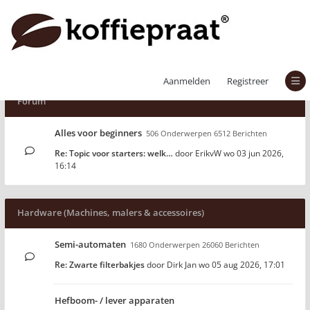
Aanmelden
Registreer
Forum
Alles voor beginners
506 Onderwerpen 6512 Berichten
Re: Topic voor starters: welk…
door
ErikvW
wo 03 jun 2026,
16:14
Hardware (Machines, malers & accessoires)
Semi-automaten
1680 Onderwerpen 26060 Berichten
Re: Zwarte filterbakjes
door
Dirk Jan
wo 05 aug 2026, 17:01
Hefboom- / lever apparaten