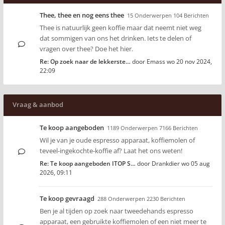
Thee, thee en nog eens thee
15 Onderwerpen 104 Berichten
Thee is natuurlijk geen koffie maar dat neemt niet weg
dat sommigen van ons het drinken. Iets te delen of
vragen over thee? Doe het hier.
Re: Op zoek naar de lekkerste…
door
Emass
wo 20 nov 2024,
22:09
Vraag & aanbod
Te koop aangeboden
1189 Onderwerpen 7166 Berichten
Wil je van je oude espresso apparaat, koffiemolen of
teveel-ingekochte-koffie af? Laat het ons weten!
Re: Te koop aangeboden ITOP S…
door
Drankdier
wo 05 aug
2026, 09:11
Te koop gevraagd
288 Onderwerpen 2230 Berichten
Ben je al tijden op zoek naar tweedehands espresso
apparaat, een gebruikte koffiemolen of een niet meer te