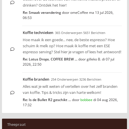
drinken? Ontdek het hier!
Re: Smaak verandering
door
omeCoffee
ma 13 jul 2026,
06:53
Koffie technieken
365 Onderwerpen 5651 Berichten
Hoe maak ik een goede... nee, de beste espresso? Hoe
schuim ik melk op? Hoe maak ik koffie met een ESE
espresso serving? Stel hier je vragen of lees het antwoord!
Re: Lotus Drops. COFFEE BREW …
door
gilleko B.
di 07 jul
2026, 22:50
Koffie branden
254 Onderwerpen 3236 Berichten
Alles wat je wilt weten of vertellen over het zelf branden
van koffie. Tips & tricks zijn van harte welkom!
Re: Is de Bullet R2 geschikt …
door
bobbee
di 04 aug 2026,
17:32
Theepraat