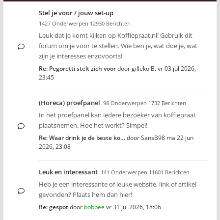
Stel je voor / jouw set-up
1427 Onderwerpen 12930 Berichten
Leuk dat je komt kijken op Koffiepraat.nl! Gebruik dit
forum om je voor te stellen. Wie ben je, wat doe je, wat
zijn je interesses enzovoorts!
Re: Pegoretti stelt zich voor
door
gilleko B.
vr 03 jul 2026,
23:45
(Horeca) proefpanel
98 Onderwerpen 1732 Berichten
In het proefpanel kan iedere bezoeker van koffiepraat
plaatsnemen. Hoe het werkt? Simpel!
Re: Waar drink je de beste ko…
door
SansB98
ma 22 jun
2026, 23:08
Leuk en interessant
141 Onderwerpen 11601 Berichten
Heb je een interessante of leuke website, link of artikel
gevonden? Plaats hem dan hier!
Re: gespot
door
bobbee
vr 31 jul 2026, 18:06