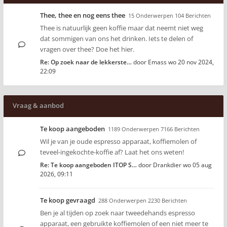
Thee, thee en nog eens thee
15 Onderwerpen 104 Berichten
Thee is natuurlijk geen koffie maar dat neemt niet weg
dat sommigen van ons het drinken. Iets te delen of
vragen over thee? Doe het hier.
Re: Op zoek naar de lekkerste…
door
Emass
wo 20 nov 2024,
22:09
Vraag & aanbod
Te koop aangeboden
1189 Onderwerpen 7166 Berichten
Wil je van je oude espresso apparaat, koffiemolen of
teveel-ingekochte-koffie af? Laat het ons weten!
Re: Te koop aangeboden ITOP S…
door
Drankdier
wo 05 aug
2026, 09:11
Te koop gevraagd
288 Onderwerpen 2230 Berichten
Ben je al tijden op zoek naar tweedehands espresso
apparaat, een gebruikte koffiemolen of een niet meer te