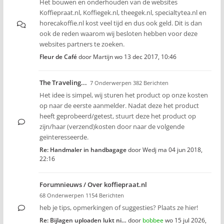
Het bouwen en onderhouden van de websites
Koffiepraat.nl, Koffiegek.nl, theegek.nl, specialtytea.nl en
horecakoffie.nl kost veel tijd en dus ook geld. Dit is dan
ook de reden waarom wij besloten hebben voor deze
websites partners te zoeken.
Fleur de Café
door
Martijn
wo 13 dec 2017, 10:46
The Traveling...
7 Onderwerpen 382 Berichten
Het idee is simpel, wij sturen het product op onze kosten
op naar de eerste aanmelder. Nadat deze het product
heeft geprobeerd/getest, stuurt deze het product op
zijn/haar (verzend)kosten door naar de volgende
geïnteresseerde.
Re: Handmaler in handbagage
door
Wedj
ma 04 jun 2018,
22:16
Forumnieuws / Over koffiepraat.nl
68 Onderwerpen 1154 Berichten
heb je tips, opmerkingen of suggesties? Plaats ze hier!
Re: Bijlagen uploaden lukt ni…
door
bobbee
wo 15 jul 2026,