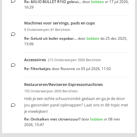
Re: AIILIO BULLET R1V2 gebrui…
door
bobbee
vr 17 jul 2026,
16:29
Machines voor servings, pads en cups
9 Onderwerpen 81 Berichten
Re: Geluid uit boiler expobar…
door
bobbee
do 25 dec 2025,
15:06
Accessoires
215 Onderwerpen 3505 Berichten
Re: Filterbakjes
door
Rosanne
zo 05 jul 2026, 11:02
Restaureren/Reviseren Espressomachines
155 Onderwerpen 2693 Berichten
Heb je een echte schuurvondst gedaan en ga je de door
jou gevonden parel opknappen? Laat ons in dit topic met
je meekijken!
Re: Ontkalken met citroenzuur?
door
bobbee
vr 08 mei
2026, 15:47