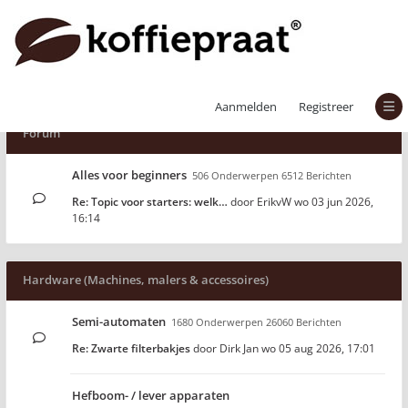
Aanmelden
Registreer
Forum
Alles voor beginners
506 Onderwerpen 6512 Berichten
Re: Topic voor starters: welk…
door
ErikvW
wo 03 jun 2026,
16:14
Hardware (Machines, malers & accessoires)
Semi-automaten
1680 Onderwerpen 26060 Berichten
Re: Zwarte filterbakjes
door
Dirk Jan
wo 05 aug 2026, 17:01
Hefboom- / lever apparaten