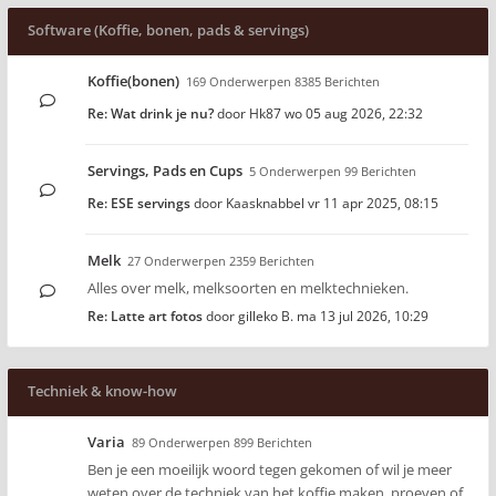
Software (Koffie, bonen, pads & servings)
Koffie(bonen)
169 Onderwerpen 8385 Berichten
Re: Wat drink je nu?
door
Hk87
wo 05 aug 2026, 22:32
Servings, Pads en Cups
5 Onderwerpen 99 Berichten
Re: ESE servings
door
Kaasknabbel
vr 11 apr 2025, 08:15
Melk
27 Onderwerpen 2359 Berichten
Alles over melk, melksoorten en melktechnieken.
Re: Latte art fotos
door
gilleko B.
ma 13 jul 2026, 10:29
Techniek & know-how
Varia
89 Onderwerpen 899 Berichten
Ben je een moeilijk woord tegen gekomen of wil je meer
weten over de techniek van het koffie maken, proeven of