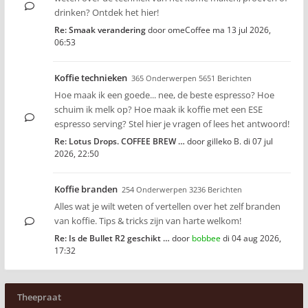
drinken? Ontdek het hier!
Re: Smaak verandering
door
omeCoffee
ma 13 jul 2026,
06:53
Koffie technieken
365 Onderwerpen 5651 Berichten
Hoe maak ik een goede... nee, de beste espresso? Hoe
schuim ik melk op? Hoe maak ik koffie met een ESE
espresso serving? Stel hier je vragen of lees het antwoord!
Re: Lotus Drops. COFFEE BREW …
door
gilleko B.
di 07 jul
2026, 22:50
Koffie branden
254 Onderwerpen 3236 Berichten
Alles wat je wilt weten of vertellen over het zelf branden
van koffie. Tips & tricks zijn van harte welkom!
Re: Is de Bullet R2 geschikt …
door
bobbee
di 04 aug 2026,
17:32
Theepraat