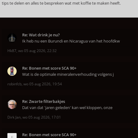
tips te delen en alles te bespreken wat met koffie te maken heeft.
Re: Wat drink je nu?
Ik heb nu een Burundi en Nicaragua van het hoofdkw
Hk87
,
wo 05 aug 2026, 22:32
Re: Bonen met score SCA 90+
Wat is de optimale mineralenverhouding volgens j
robinfcb
,
wo 05 aug 2026, 19:54
Re: Zwarte filterbakjes
Dat van dat 'jaren geleden' kan wel kloppen, onze
Dirk Jan
,
wo 05 aug 2026, 17:01
Re: Bonen met score SCA 90+