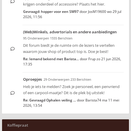
krijgen onderdeel of accessoire? Plaats het hier.
Gevraagd: hopper voor een SM97
door
JosM19600
wo 29 jul
2026, 11:56
(Web)Winkels, advertorials en andere aanbiedingen
95 Onderwerpen 1555 Berichten
Dit forum biedt je de ruimte om de lezers te vertellen
waarom jouw shop of product top is. Doe je best!
Re: Iemand bekend met Barista…
door
Frup
zo 21 jun 2026,
17:35
Oproepjes
29 Onderwerpen 233 Berichten
Heb je iets te melden? Zoek je personeel, een penvriend
of een carpool-maatje? Dit is de plek bij uitstek!
Re: Gevraagd Ophalen veiling …
door
Barista74
ma 11 mei
2026, 13:54
Koffiepraat