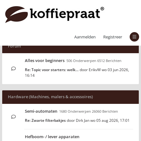
Aanmelden
Registreer
Forum
Alles voor beginners
506 Onderwerpen 6512 Berichten
Re: Topic voor starters: welk…
door
ErikvW
wo 03 jun 2026,
16:14
Hardware (Machines, malers & accessoires)
Semi-automaten
1680 Onderwerpen 26060 Berichten
Re: Zwarte filterbakjes
door
Dirk Jan
wo 05 aug 2026, 17:01
Hefboom- / lever apparaten