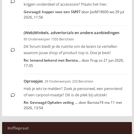
krijgen onderdeel of accessoire? Plaats het hier.
Gevraagd: hopper voor een SM97
door
JosM19600
wo 29 jul
2026, 11:56
(Web)Winkels, advertorials en andere aanbiedingen
95 Onderwerpen 1555 Berichten
Dit forum biedt je de ruimte om de lezers te vertellen
waarom jouw shop of product top is. Doe je best!
Re: Iemand bekend met Barista…
door
Frup
zo 21 jun 2026,
17:35
Oproepjes
29 Onderwerpen 233 Berichten
Heb je iets te melden? Zoek je personeel, een penvriend
of een carpool-maatje? Dit is de plek bij uitstek!
Re: Gevraagd Ophalen veiling …
door
Barista74
ma 11 mei
2026, 13:54
Koffiepraat