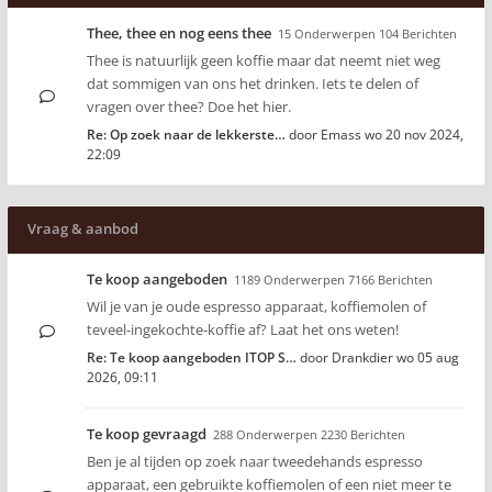
Thee, thee en nog eens thee
15 Onderwerpen 104 Berichten
Thee is natuurlijk geen koffie maar dat neemt niet weg
dat sommigen van ons het drinken. Iets te delen of
vragen over thee? Doe het hier.
Re: Op zoek naar de lekkerste…
door
Emass
wo 20 nov 2024,
22:09
Vraag & aanbod
Te koop aangeboden
1189 Onderwerpen 7166 Berichten
Wil je van je oude espresso apparaat, koffiemolen of
teveel-ingekochte-koffie af? Laat het ons weten!
Re: Te koop aangeboden ITOP S…
door
Drankdier
wo 05 aug
2026, 09:11
Te koop gevraagd
288 Onderwerpen 2230 Berichten
Ben je al tijden op zoek naar tweedehands espresso
apparaat, een gebruikte koffiemolen of een niet meer te