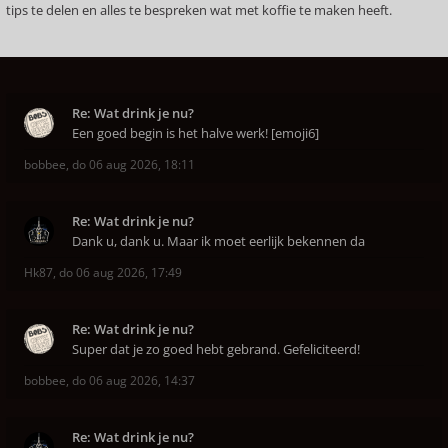
tips te delen en alles te bespreken wat met koffie te maken heeft.
Re: Wat drink je nu?
Een goed begin is het halve werk! [emoji6]
bobbee
,
do 06 aug 2026, 18:11
Re: Wat drink je nu?
Dank u, dank u. Maar ik moet eerlijk bekennen da
Hk87
,
do 06 aug 2026, 17:49
Re: Wat drink je nu?
Super dat je zo goed hebt gebrand. Gefeliciteerd!
bobbee
,
do 06 aug 2026, 14:37
Re: Wat drink je nu?