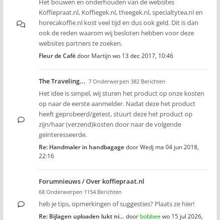
Het bouwen en onderhouden van de websites
Koffiepraat.nl, Koffiegek.nl, theegek.nl, specialtytea.nl en
horecakoffie.nl kost veel tijd en dus ook geld. Dit is dan
ook de reden waarom wij besloten hebben voor deze
websites partners te zoeken.
Fleur de Café
door
Martijn
wo 13 dec 2017, 10:46
The Traveling...
7 Onderwerpen 382 Berichten
Het idee is simpel, wij sturen het product op onze kosten
op naar de eerste aanmelder. Nadat deze het product
heeft geprobeerd/getest, stuurt deze het product op
zijn/haar (verzend)kosten door naar de volgende
geïnteresseerde.
Re: Handmaler in handbagage
door
Wedj
ma 04 jun 2018,
22:16
Forumnieuws / Over koffiepraat.nl
68 Onderwerpen 1154 Berichten
heb je tips, opmerkingen of suggesties? Plaats ze hier!
Re: Bijlagen uploaden lukt ni…
door
bobbee
wo 15 jul 2026,