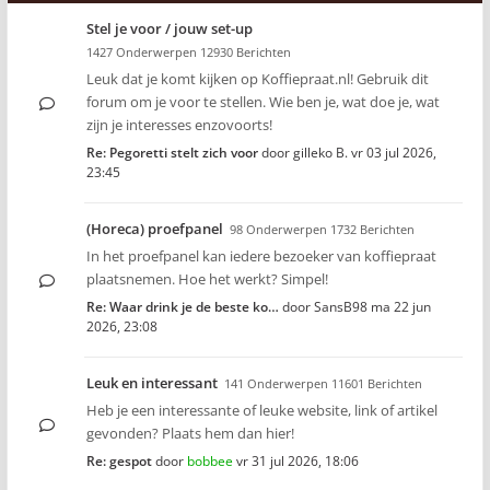
Stel je voor / jouw set-up
1427 Onderwerpen 12930 Berichten
Leuk dat je komt kijken op Koffiepraat.nl! Gebruik dit
forum om je voor te stellen. Wie ben je, wat doe je, wat
zijn je interesses enzovoorts!
Re: Pegoretti stelt zich voor
door
gilleko B.
vr 03 jul 2026,
23:45
(Horeca) proefpanel
98 Onderwerpen 1732 Berichten
In het proefpanel kan iedere bezoeker van koffiepraat
plaatsnemen. Hoe het werkt? Simpel!
Re: Waar drink je de beste ko…
door
SansB98
ma 22 jun
2026, 23:08
Leuk en interessant
141 Onderwerpen 11601 Berichten
Heb je een interessante of leuke website, link of artikel
gevonden? Plaats hem dan hier!
Re: gespot
door
bobbee
vr 31 jul 2026, 18:06