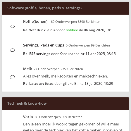
Software (Koffie, bonen, pads & servings)
Koffie(bonen)
169 Onderwerpen 8390 Berichten
Re: Wat drink je nu?
door
bobbee
do 06 aug 2026, 18:11
Servings, Pads en Cups
5 Onderwerpen 99 Berichten
Re: ESE servings
door
Kaasknabbel
vr 11 apr 2025, 08:15
Melk
27 Onderwerpen 2359 Berichten
Alles over melk, melksoorten en melktechnieken.
Re: Latte art fotos
door
gilleko B.
ma 13 jul 2026, 10:29
Techniek & know-how
Varia
89 Onderwerpen 899 Berichten
Ben je een moeilijk woord tegen gekomen of wil je meer
weten over de techniek van het koffie maken, proeven of