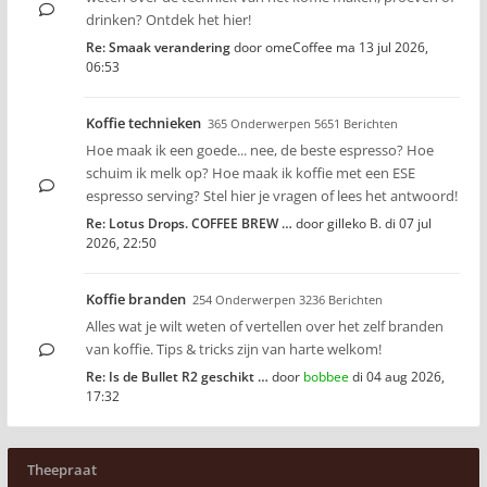
drinken? Ontdek het hier!
Re: Smaak verandering
door
omeCoffee
ma 13 jul 2026,
06:53
Koffie technieken
365 Onderwerpen 5651 Berichten
Hoe maak ik een goede... nee, de beste espresso? Hoe
schuim ik melk op? Hoe maak ik koffie met een ESE
espresso serving? Stel hier je vragen of lees het antwoord!
Re: Lotus Drops. COFFEE BREW …
door
gilleko B.
di 07 jul
2026, 22:50
Koffie branden
254 Onderwerpen 3236 Berichten
Alles wat je wilt weten of vertellen over het zelf branden
van koffie. Tips & tricks zijn van harte welkom!
Re: Is de Bullet R2 geschikt …
door
bobbee
di 04 aug 2026,
17:32
Theepraat