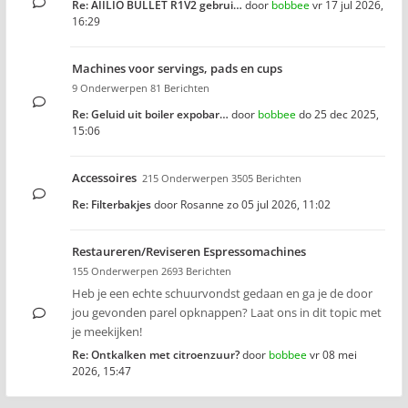
Re: AIILIO BULLET R1V2 gebrui…
door
bobbee
vr 17 jul 2026,
16:29
Machines voor servings, pads en cups
9 Onderwerpen 81 Berichten
Re: Geluid uit boiler expobar…
door
bobbee
do 25 dec 2025,
15:06
Accessoires
215 Onderwerpen 3505 Berichten
Re: Filterbakjes
door
Rosanne
zo 05 jul 2026, 11:02
Restaureren/Reviseren Espressomachines
155 Onderwerpen 2693 Berichten
Heb je een echte schuurvondst gedaan en ga je de door
jou gevonden parel opknappen? Laat ons in dit topic met
je meekijken!
Re: Ontkalken met citroenzuur?
door
bobbee
vr 08 mei
2026, 15:47