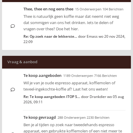
Thee, thee en nog eens thee
15 Onderwerpen 104 Berichten
Thee is natuurlijk geen koffie maar dat neemt niet weg
dat sommigen van ons het drinken. Iets te delen of
vragen over thee? Doe het hier.
Re: Op zoek naar de lekkerste…
door
Emass
wo 20 nov 2024,
22:09
Vraag & aanbod
Te koop aangeboden
1189 Onderwerpen 7166 Berichten
Wil je van je oude espresso apparaat, koffiemolen of
teveel-ingekochte-koffie af? Laat het ons weten!
Re: Te koop aangeboden ITOP S…
door
Drankdier
wo 05 aug
2026, 09:11
Te koop gevraagd
288 Onderwerpen 2230 Berichten
Ben je al tijden op zoek naar tweedehands espresso
apparaat, een gebruikte koffiemolen of een niet meer te