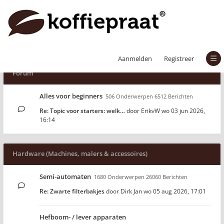
Aanmelden
Registreer
Forum
Alles voor beginners
506 Onderwerpen 6512 Berichten
Re: Topic voor starters: welk…
door
ErikvW
wo 03 jun 2026,
16:14
Hardware (Machines, malers & accessoires)
Semi-automaten
1680 Onderwerpen 26060 Berichten
Re: Zwarte filterbakjes
door
Dirk Jan
wo 05 aug 2026, 17:01
Hefboom- / lever apparaten