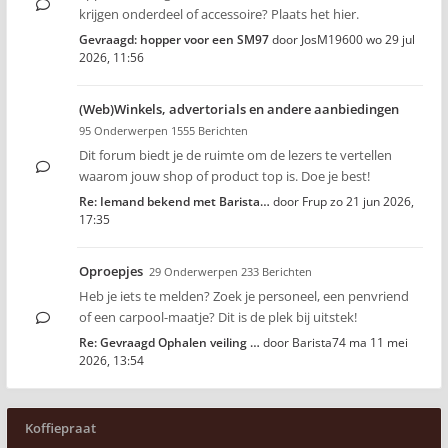
krijgen onderdeel of accessoire? Plaats het hier.
Gevraagd: hopper voor een SM97
door
JosM19600
wo 29 jul
2026, 11:56
(Web)Winkels, advertorials en andere aanbiedingen
95 Onderwerpen 1555 Berichten
Dit forum biedt je de ruimte om de lezers te vertellen
waarom jouw shop of product top is. Doe je best!
Re: Iemand bekend met Barista…
door
Frup
zo 21 jun 2026,
17:35
Oproepjes
29 Onderwerpen 233 Berichten
Heb je iets te melden? Zoek je personeel, een penvriend
of een carpool-maatje? Dit is de plek bij uitstek!
Re: Gevraagd Ophalen veiling …
door
Barista74
ma 11 mei
2026, 13:54
Koffiepraat