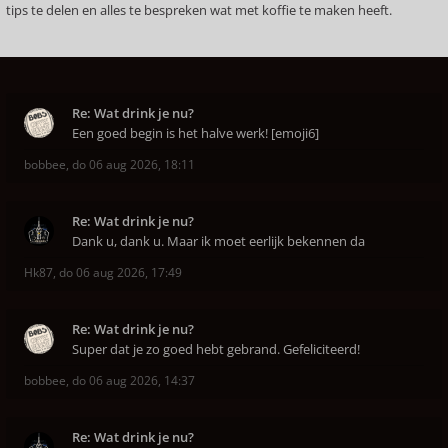
tips te delen en alles te bespreken wat met koffie te maken heeft.
Re: Wat drink je nu?
Een goed begin is het halve werk! [emoji6]
bobbee
,
do 06 aug 2026, 18:11
Re: Wat drink je nu?
Dank u, dank u. Maar ik moet eerlijk bekennen da
Hk87
,
do 06 aug 2026, 17:49
Re: Wat drink je nu?
Super dat je zo goed hebt gebrand. Gefeliciteerd!
bobbee
,
do 06 aug 2026, 14:37
Re: Wat drink je nu?