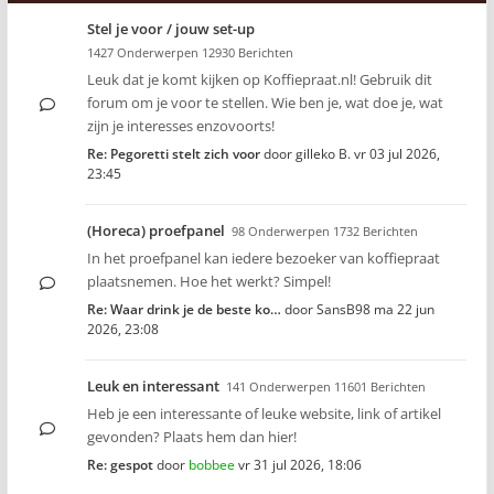
Stel je voor / jouw set-up
1427 Onderwerpen 12930 Berichten
Leuk dat je komt kijken op Koffiepraat.nl! Gebruik dit
forum om je voor te stellen. Wie ben je, wat doe je, wat
zijn je interesses enzovoorts!
Re: Pegoretti stelt zich voor
door
gilleko B.
vr 03 jul 2026,
23:45
(Horeca) proefpanel
98 Onderwerpen 1732 Berichten
In het proefpanel kan iedere bezoeker van koffiepraat
plaatsnemen. Hoe het werkt? Simpel!
Re: Waar drink je de beste ko…
door
SansB98
ma 22 jun
2026, 23:08
Leuk en interessant
141 Onderwerpen 11601 Berichten
Heb je een interessante of leuke website, link of artikel
gevonden? Plaats hem dan hier!
Re: gespot
door
bobbee
vr 31 jul 2026, 18:06