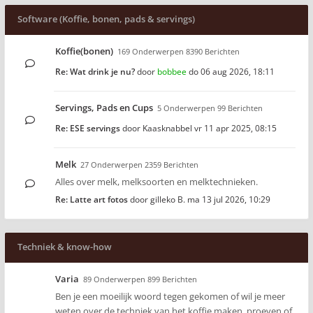
Software (Koffie, bonen, pads & servings)
Koffie(bonen)
169 Onderwerpen 8390 Berichten
Re: Wat drink je nu?
door
bobbee
do 06 aug 2026, 18:11
Servings, Pads en Cups
5 Onderwerpen 99 Berichten
Re: ESE servings
door
Kaasknabbel
vr 11 apr 2025, 08:15
Melk
27 Onderwerpen 2359 Berichten
Alles over melk, melksoorten en melktechnieken.
Re: Latte art fotos
door
gilleko B.
ma 13 jul 2026, 10:29
Techniek & know-how
Varia
89 Onderwerpen 899 Berichten
Ben je een moeilijk woord tegen gekomen of wil je meer
weten over de techniek van het koffie maken, proeven of