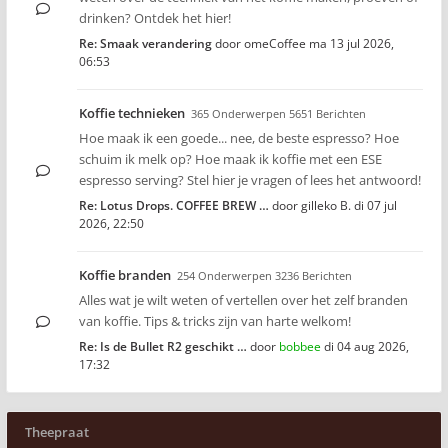
drinken? Ontdek het hier!
Re: Smaak verandering
door
omeCoffee
ma 13 jul 2026,
06:53
Koffie technieken
365 Onderwerpen 5651 Berichten
Hoe maak ik een goede... nee, de beste espresso? Hoe
schuim ik melk op? Hoe maak ik koffie met een ESE
espresso serving? Stel hier je vragen of lees het antwoord!
Re: Lotus Drops. COFFEE BREW …
door
gilleko B.
di 07 jul
2026, 22:50
Koffie branden
254 Onderwerpen 3236 Berichten
Alles wat je wilt weten of vertellen over het zelf branden
van koffie. Tips & tricks zijn van harte welkom!
Re: Is de Bullet R2 geschikt …
door
bobbee
di 04 aug 2026,
17:32
Theepraat