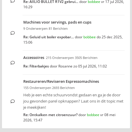
Re: AIILIO BULLET R1V2 gebrui…
door
bobbee
vr 17 jul 2026,
16:29
Machines voor servings, pads en cups
9 Onderwerpen 81 Berichten
Re: Geluid uit boiler expobar…
door
bobbee
do 25 dec 2025,
15:06
Accessoires
215 Onderwerpen 3505 Berichten
Re: Filterbakjes
door
Rosanne
zo 05 jul 2026, 11:02
Restaureren/Reviseren Espressomachines
155 Onderwerpen 2693 Berichten
Heb je een echte schuurvondst gedaan en ga je de door
jou gevonden parel opknappen? Laat ons in dit topic met
je meekijken!
Re: Ontkalken met citroenzuur?
door
bobbee
vr 08 mei
2026, 15:47