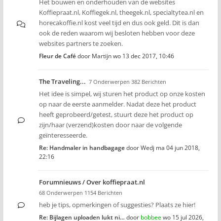
Het bouwen en onderhouden van de websites
Koffiepraat.nl, Koffiegek.nl, theegek.nl, specialtytea.nl en
horecakoffie.nl kost veel tijd en dus ook geld. Dit is dan
ook de reden waarom wij besloten hebben voor deze
websites partners te zoeken.
Fleur de Café
door
Martijn
wo 13 dec 2017, 10:46
The Traveling...
7 Onderwerpen 382 Berichten
Het idee is simpel, wij sturen het product op onze kosten
op naar de eerste aanmelder. Nadat deze het product
heeft geprobeerd/getest, stuurt deze het product op
zijn/haar (verzend)kosten door naar de volgende
geïnteresseerde.
Re: Handmaler in handbagage
door
Wedj
ma 04 jun 2018,
22:16
Forumnieuws / Over koffiepraat.nl
68 Onderwerpen 1154 Berichten
heb je tips, opmerkingen of suggesties? Plaats ze hier!
Re: Bijlagen uploaden lukt ni…
door
bobbee
wo 15 jul 2026,