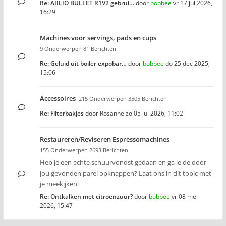
Re: AIILIO BULLET R1V2 gebrui…
door
bobbee
vr 17 jul 2026,
16:29
Machines voor servings, pads en cups
9 Onderwerpen 81 Berichten
Re: Geluid uit boiler expobar…
door
bobbee
do 25 dec 2025,
15:06
Accessoires
215 Onderwerpen 3505 Berichten
Re: Filterbakjes
door
Rosanne
zo 05 jul 2026, 11:02
Restaureren/Reviseren Espressomachines
155 Onderwerpen 2693 Berichten
Heb je een echte schuurvondst gedaan en ga je de door
jou gevonden parel opknappen? Laat ons in dit topic met
je meekijken!
Re: Ontkalken met citroenzuur?
door
bobbee
vr 08 mei
2026, 15:47