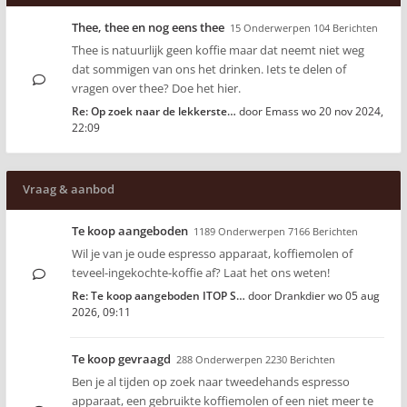
Thee, thee en nog eens thee
15 Onderwerpen 104 Berichten
Thee is natuurlijk geen koffie maar dat neemt niet weg
dat sommigen van ons het drinken. Iets te delen of
vragen over thee? Doe het hier.
Re: Op zoek naar de lekkerste…
door
Emass
wo 20 nov 2024,
22:09
Vraag & aanbod
Te koop aangeboden
1189 Onderwerpen 7166 Berichten
Wil je van je oude espresso apparaat, koffiemolen of
teveel-ingekochte-koffie af? Laat het ons weten!
Re: Te koop aangeboden ITOP S…
door
Drankdier
wo 05 aug
2026, 09:11
Te koop gevraagd
288 Onderwerpen 2230 Berichten
Ben je al tijden op zoek naar tweedehands espresso
apparaat, een gebruikte koffiemolen of een niet meer te