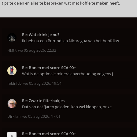
tips te delen en alles te bespreken wat met koffie te maken heeft.
Re: Wat drink je nu?
Ik heb nu een Burundi en Nicaragua van het hoofdkw
Hk87
,
wo 05 aug 2026, 22:32
Re: Bonen met score SCA 90+
Wat is de optimale mineralenverhouding volgens j
robinfcb
,
wo 05 aug 2026, 19:54
Re: Zwarte filterbakjes
Dat van dat 'jaren geleden' kan wel kloppen, onze
Dirk Jan
,
wo 05 aug 2026, 17:01
Re: Bonen met score SCA 90+