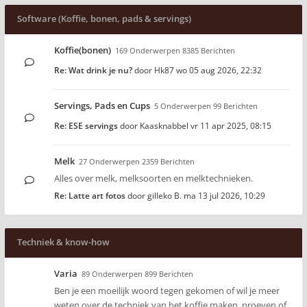
Software (Koffie, bonen, pads & servings)
Koffie(bonen)
169 Onderwerpen 8385 Berichten
Re: Wat drink je nu?
door
Hk87
wo 05 aug 2026, 22:32
Servings, Pads en Cups
5 Onderwerpen 99 Berichten
Re: ESE servings
door
Kaasknabbel
vr 11 apr 2025, 08:15
Melk
27 Onderwerpen 2359 Berichten
Alles over melk, melksoorten en melktechnieken.
Re: Latte art fotos
door
gilleko B.
ma 13 jul 2026, 10:29
Techniek & know-how
Varia
89 Onderwerpen 899 Berichten
Ben je een moeilijk woord tegen gekomen of wil je meer
weten over de techniek van het koffie maken, proeven of