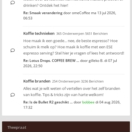
drinken? Ontdek het hier!
Re: Smaak verandering
door
omeCoffee
ma 13 jul 2026,
06:53
Koffie technieken
365 Onderwerpen 5651 Berichten
Hoe maak ik een goede... nee, de beste espresso? Hoe
schuim ik melk op? Hoe maak ik koffie met een ESE
espresso serving? Stel hier je vragen of lees het antwoord!
Re: Lotus Drops. COFFEE BREW …
door
gilleko B.
di 07 jul
2026, 22:50
Koffie branden
254 Onderwerpen 3236 Berichten
Alles wat je wilt weten of vertellen over het zelf branden
van koffie. Tips & tricks zijn van harte welkom!
Re: Is de Bullet R2 geschikt …
door
bobbee
di 04 aug 2026,
17:32
Theepraat