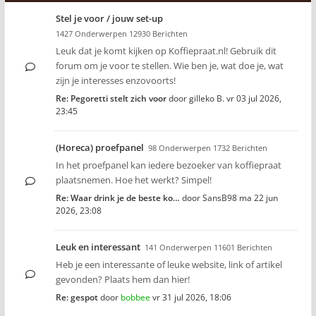
Stel je voor / jouw set-up
1427 Onderwerpen 12930 Berichten
Leuk dat je komt kijken op Koffiepraat.nl! Gebruik dit
forum om je voor te stellen. Wie ben je, wat doe je, wat
zijn je interesses enzovoorts!
Re: Pegoretti stelt zich voor
door
gilleko B.
vr 03 jul 2026,
23:45
(Horeca) proefpanel
98 Onderwerpen 1732 Berichten
In het proefpanel kan iedere bezoeker van koffiepraat
plaatsnemen. Hoe het werkt? Simpel!
Re: Waar drink je de beste ko…
door
SansB98
ma 22 jun
2026, 23:08
Leuk en interessant
141 Onderwerpen 11601 Berichten
Heb je een interessante of leuke website, link of artikel
gevonden? Plaats hem dan hier!
Re: gespot
door
bobbee
vr 31 jul 2026, 18:06