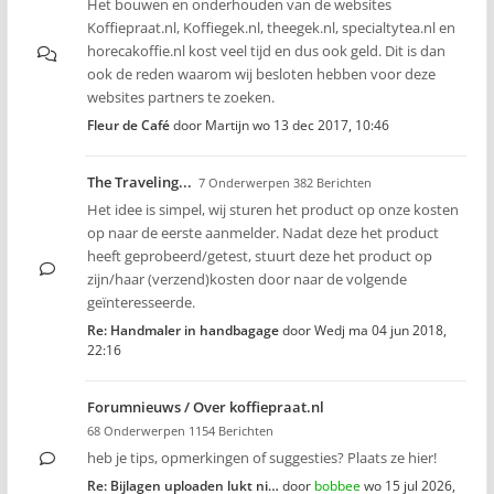
Het bouwen en onderhouden van de websites
Koffiepraat.nl, Koffiegek.nl, theegek.nl, specialtytea.nl en
horecakoffie.nl kost veel tijd en dus ook geld. Dit is dan
ook de reden waarom wij besloten hebben voor deze
websites partners te zoeken.
Fleur de Café
door
Martijn
wo 13 dec 2017, 10:46
The Traveling...
7 Onderwerpen 382 Berichten
Het idee is simpel, wij sturen het product op onze kosten
op naar de eerste aanmelder. Nadat deze het product
heeft geprobeerd/getest, stuurt deze het product op
zijn/haar (verzend)kosten door naar de volgende
geïnteresseerde.
Re: Handmaler in handbagage
door
Wedj
ma 04 jun 2018,
22:16
Forumnieuws / Over koffiepraat.nl
68 Onderwerpen 1154 Berichten
heb je tips, opmerkingen of suggesties? Plaats ze hier!
Re: Bijlagen uploaden lukt ni…
door
bobbee
wo 15 jul 2026,