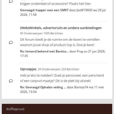
krijgen onderdeel of accessoire? Plaats het hier.
Gevraagd: hopper voor een SM97
door
JosM19600
wo 29 jul
2026, 11:56
(Web)Winkels, advertorials en andere aanbiedingen
95 Onderwerpen 1555 Berichten
Dit forum biedt je de ruimte om de lezers te vertellen
waarom jouw shop of product top is. Doe je best!
Re: Iemand bekend met Barista…
door
Frup
zo 21 jun 2026,
17:35
Oproepjes
29 Onderwerpen 233 Berichten
Heb je iets te melden? Zoek je personeel, een penvriend
of een carpool-maatje? Dit is de plek bij uitstek!
Re: Gevraagd Ophalen veiling …
door
Barista74
ma 11 mei
2026, 13:54
Koffiepraat