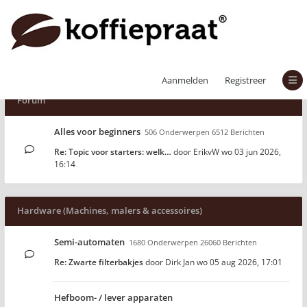
Aanmelden
Registreer
Forum
Alles voor beginners
506 Onderwerpen 6512 Berichten
Re: Topic voor starters: welk…
door
ErikvW
wo 03 jun 2026,
16:14
Hardware (Machines, malers & accessoires)
Semi-automaten
1680 Onderwerpen 26060 Berichten
Re: Zwarte filterbakjes
door
Dirk Jan
wo 05 aug 2026, 17:01
Hefboom- / lever apparaten