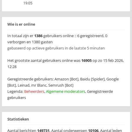
19:05
Wie is er online
In totaal zijn er
1386
gebruikers online :: 6 geregistreerd, 0
verborgen en 1380 gasten
gebaseerd op actieve gebruikers in de laatste 5 minuten
Het grootste aantal gebruikers online was
16905
op zo 15 feb 2026,
12:28
Geregistreerde gebruikers:
Amazon [Bot]
,
Baidu [Spider]
,
Google
[Bot]
,
Leinad
,
mr Blanc
,
Semrush [Bot]
Legenda:
Beheerders
,
Algemene moderators
,
Geregistreerde
gebruikers
Statistieken
Aantal berichten
149731
,
Aantal onderwerpen
10106
,
Aantal leden