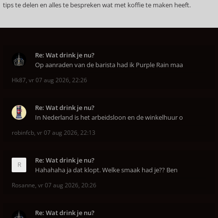
tips te delen en alles te bespreken wat met koffie te maken heeft.
Re: Wat drink je nu?
Op aanraden van de barista had ik Purple Rain maa
Hk87
,
vr 07 aug 2026, 22:26
Re: Wat drink je nu?
In Nederland is het arbeidsloon en de winkelhuur o
robinfcb
,
vr 07 aug 2026, 22:13
Re: Wat drink je nu?
Hahahaha ja dat klopt. Welke smaak had je?? Ben
Rosanne
,
vr 07 aug 2026, 20:26
Re: Wat drink je nu?