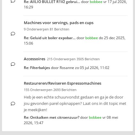
Re: AIILIO BULLET R1V2 gebrui…
door
bobbee
vr 17 jul 2026,
16:29
Machines voor servings, pads en cups
9 Onderwerpen 81 Berichten
Re: Geluid uit boiler expobar…
door
bobbee
do 25 dec 2025,
15:06
Accessoires
215 Onderwerpen 3505 Berichten
Re: Filterbakjes
door
Rosanne
zo 05 jul 2026, 11:02
Restaureren/Reviseren Espressomachines
155 Onderwerpen 2693 Berichten
Heb je een echte schuurvondst gedaan en ga je de door
jou gevonden parel opknappen? Laat ons in dit topic met
je meekijken!
Re: Ontkalken met citroenzuur?
door
bobbee
vr 08 mei
2026, 15:47