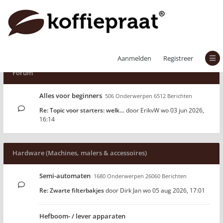
Aanmelden
Registreer
Forum
Alles voor beginners
506 Onderwerpen 6512 Berichten
Re: Topic voor starters: welk…
door
ErikvW
wo 03 jun 2026,
16:14
Hardware (Machines, malers & accessoires)
Semi-automaten
1680 Onderwerpen 26060 Berichten
Re: Zwarte filterbakjes
door
Dirk Jan
wo 05 aug 2026, 17:01
Hefboom- / lever apparaten