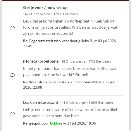
Stel je voor / jouw set-up
1427 Onderwerpen 12930 Berichten
Leuk dat je komt kijken op Koffiepraat.nl! Gebruik dit
forum om je voor te stellen. Wie ben je, wat doe je, wat
zijn je interesses enzovoorts!
Re: Pegoretti stelt zich voor
door
gilleko B.
vr 03 jul 2026,
23:45
(Horeca) proefpanel
98 Onderwerpen 1732 Berichten
In het proefpanel kan iedere bezoeker van koffiepraat
plaatsnemen. Hoe het werkt? Simpel!
Re: Waar drink je de beste ko…
door
SansB98
ma 22 jun
2026, 23:08
Leuk en interessant
141 Onderwerpen 11601 Berichten
Heb je een interessante of leuke website, link of artikel
gevonden? Plaats hem dan hier!
Re: gespot
door
bobbee
vr 31 jul 2026, 18:06