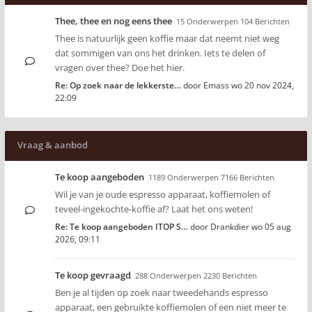
Thee, thee en nog eens thee
15 Onderwerpen 104 Berichten
Thee is natuurlijk geen koffie maar dat neemt niet weg
dat sommigen van ons het drinken. Iets te delen of
vragen over thee? Doe het hier.
Re: Op zoek naar de lekkerste…
door
Emass
wo 20 nov 2024,
22:09
Vraag & aanbod
Te koop aangeboden
1189 Onderwerpen 7166 Berichten
Wil je van je oude espresso apparaat, koffiemolen of
teveel-ingekochte-koffie af? Laat het ons weten!
Re: Te koop aangeboden ITOP S…
door
Drankdier
wo 05 aug
2026, 09:11
Te koop gevraagd
288 Onderwerpen 2230 Berichten
Ben je al tijden op zoek naar tweedehands espresso
apparaat, een gebruikte koffiemolen of een niet meer te