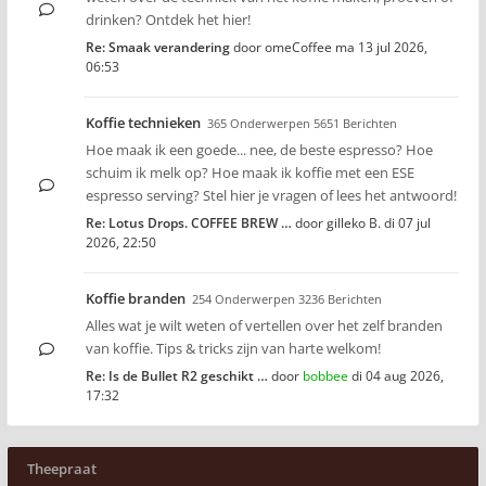
drinken? Ontdek het hier!
Re: Smaak verandering
door
omeCoffee
ma 13 jul 2026,
06:53
Koffie technieken
365 Onderwerpen 5651 Berichten
Hoe maak ik een goede... nee, de beste espresso? Hoe
schuim ik melk op? Hoe maak ik koffie met een ESE
espresso serving? Stel hier je vragen of lees het antwoord!
Re: Lotus Drops. COFFEE BREW …
door
gilleko B.
di 07 jul
2026, 22:50
Koffie branden
254 Onderwerpen 3236 Berichten
Alles wat je wilt weten of vertellen over het zelf branden
van koffie. Tips & tricks zijn van harte welkom!
Re: Is de Bullet R2 geschikt …
door
bobbee
di 04 aug 2026,
17:32
Theepraat