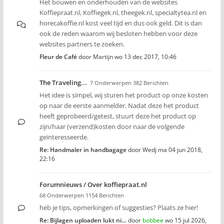
Het bouwen en onderhouden van de websites
Koffiepraat.nl, Koffiegek.nl, theegek.nl, specialtytea.nl en
horecakoffie.nl kost veel tijd en dus ook geld. Dit is dan
ook de reden waarom wij besloten hebben voor deze
websites partners te zoeken.
Fleur de Café
door
Martijn
wo 13 dec 2017, 10:46
The Traveling...
7 Onderwerpen 382 Berichten
Het idee is simpel, wij sturen het product op onze kosten
op naar de eerste aanmelder. Nadat deze het product
heeft geprobeerd/getest, stuurt deze het product op
zijn/haar (verzend)kosten door naar de volgende
geïnteresseerde.
Re: Handmaler in handbagage
door
Wedj
ma 04 jun 2018,
22:16
Forumnieuws / Over koffiepraat.nl
68 Onderwerpen 1154 Berichten
heb je tips, opmerkingen of suggesties? Plaats ze hier!
Re: Bijlagen uploaden lukt ni…
door
bobbee
wo 15 jul 2026,