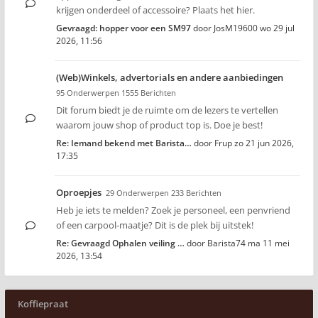
krijgen onderdeel of accessoire? Plaats het hier.
Gevraagd: hopper voor een SM97
door
JosM19600
wo 29 jul
2026, 11:56
(Web)Winkels, advertorials en andere aanbiedingen
95 Onderwerpen 1555 Berichten
Dit forum biedt je de ruimte om de lezers te vertellen
waarom jouw shop of product top is. Doe je best!
Re: Iemand bekend met Barista…
door
Frup
zo 21 jun 2026,
17:35
Oproepjes
29 Onderwerpen 233 Berichten
Heb je iets te melden? Zoek je personeel, een penvriend
of een carpool-maatje? Dit is de plek bij uitstek!
Re: Gevraagd Ophalen veiling …
door
Barista74
ma 11 mei
2026, 13:54
Koffiepraat