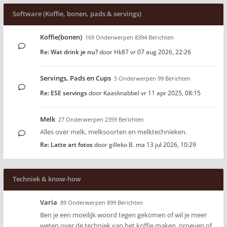
Software (Koffie, bonen, pads & servings)
Koffie(bonen)
169 Onderwerpen 8394 Berichten
Re: Wat drink je nu?
door
Hk87
vr 07 aug 2026, 22:26
Servings, Pads en Cups
5 Onderwerpen 99 Berichten
Re: ESE servings
door
Kaasknabbel
vr 11 apr 2025, 08:15
Melk
27 Onderwerpen 2359 Berichten
Alles over melk, melksoorten en melktechnieken.
Re: Latte art fotos
door
gilleko B.
ma 13 jul 2026, 10:29
Techniek & know-how
Varia
89 Onderwerpen 899 Berichten
Ben je een moeilijk woord tegen gekomen of wil je meer
weten over de techniek van het koffie maken, proeven of