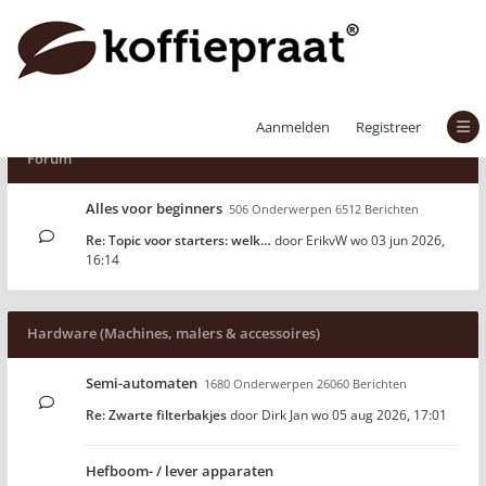
Aanmelden
Registreer
Forum
Alles voor beginners
506 Onderwerpen 6512 Berichten
Re: Topic voor starters: welk…
door
ErikvW
wo 03 jun 2026,
16:14
Hardware (Machines, malers & accessoires)
Semi-automaten
1680 Onderwerpen 26060 Berichten
Re: Zwarte filterbakjes
door
Dirk Jan
wo 05 aug 2026, 17:01
Hefboom- / lever apparaten