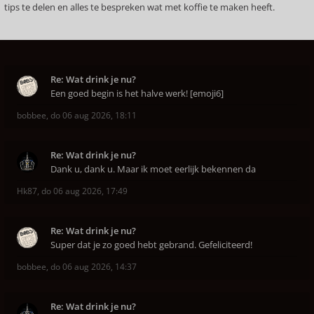
tips te delen en alles te bespreken wat met koffie te maken heeft.
Re: Wat drink je nu?
Een goed begin is het halve werk! [emoji6]
bobbee
,
do 06 aug 2026, 18:11
Re: Wat drink je nu?
Dank u, dank u. Maar ik moet eerlijk bekennen da
Hk87
,
do 06 aug 2026, 17:49
Re: Wat drink je nu?
Super dat je zo goed hebt gebrand. Gefeliciteerd!
bobbee
,
do 06 aug 2026, 14:37
Re: Wat drink je nu?