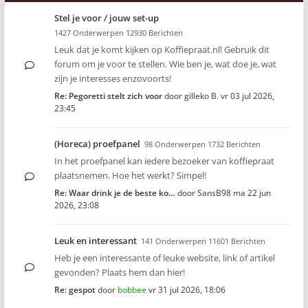
Stel je voor / jouw set-up
1427 Onderwerpen 12930 Berichten
Leuk dat je komt kijken op Koffiepraat.nl! Gebruik dit
forum om je voor te stellen. Wie ben je, wat doe je, wat
zijn je interesses enzovoorts!
Re: Pegoretti stelt zich voor
door
gilleko B.
vr 03 jul 2026,
23:45
(Horeca) proefpanel
98 Onderwerpen 1732 Berichten
In het proefpanel kan iedere bezoeker van koffiepraat
plaatsnemen. Hoe het werkt? Simpel!
Re: Waar drink je de beste ko…
door
SansB98
ma 22 jun
2026, 23:08
Leuk en interessant
141 Onderwerpen 11601 Berichten
Heb je een interessante of leuke website, link of artikel
gevonden? Plaats hem dan hier!
Re: gespot
door
bobbee
vr 31 jul 2026, 18:06