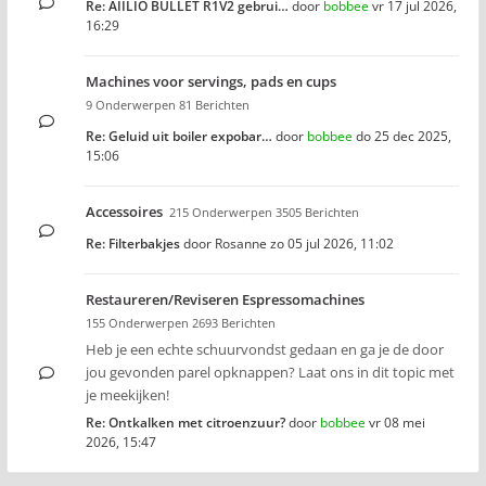
Re: AIILIO BULLET R1V2 gebrui…
door
bobbee
vr 17 jul 2026,
16:29
Machines voor servings, pads en cups
9 Onderwerpen 81 Berichten
Re: Geluid uit boiler expobar…
door
bobbee
do 25 dec 2025,
15:06
Accessoires
215 Onderwerpen 3505 Berichten
Re: Filterbakjes
door
Rosanne
zo 05 jul 2026, 11:02
Restaureren/Reviseren Espressomachines
155 Onderwerpen 2693 Berichten
Heb je een echte schuurvondst gedaan en ga je de door
jou gevonden parel opknappen? Laat ons in dit topic met
je meekijken!
Re: Ontkalken met citroenzuur?
door
bobbee
vr 08 mei
2026, 15:47