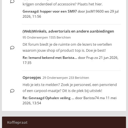
krijgen onderdeel of accessoire? Plaats het hier.
Gevraagd: hopper voor een SM97
door
JosM19600
wo 29 jul
2026, 11:56
(Web)Winkels, advertorials en andere aanbiedingen
95 Onderwerpen 1555 Berichten
Dit forum biedt je de ruimte om de lezers te vertellen
waarom jouw shop of product top is. Doe je best!
Re: Iemand bekend met Barista…
door
Frup
zo 21 jun 2026,
17:35
Oproepjes
29 Onderwerpen 233 Berichten
Heb je iets te melden? Zoek je personeel, een penvriend
of een carpool-maatje? Dit is de plek bij uitstek!
Re: Gevraagd Ophalen veiling …
door
Barista74
ma 11 mei
2026, 13:54
Koffiepraat