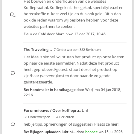
Het bouwen en onderhouden van de websites
Koffiepraat.nl, Koffiegek.nl, theegek.nl, specialtytea.nl en
horecakoffie.nl kost veel tijd en dus ook geld. Dit is dan
ook de reden waarom wij besloten hebben voor deze
websites partners te zoeken.
Fleur de Café
door
Martijn
wo 13 dec 2017, 10:46
The Traveling...
7 Onderwerpen 382 Berichten
Het idee is simpel, wij sturen het product op onze kosten
op naar de eerste aanmelder. Nadat deze het product
heeft geprobeerd/getest, stuurt deze het product op
zijn/haar (verzend)kosten door naar de volgende
geïnteresseerde.
Re: Handmaler in handbagage
door
Wedj
ma 04 jun 2018,
22:16
Forumnieuws / Over koffiepraat.nl
68 Onderwerpen 1154 Berichten
heb je tips, opmerkingen of suggesties? Plaats ze hier!
Re: Bijlagen uploaden lukt ni…
door
bobbee
wo 15 jul 2026,