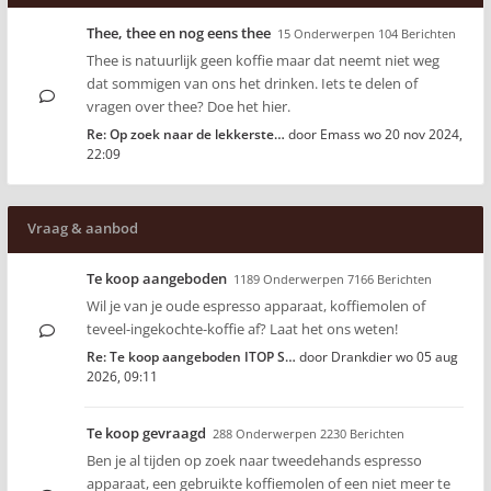
Thee, thee en nog eens thee
15 Onderwerpen 104 Berichten
Thee is natuurlijk geen koffie maar dat neemt niet weg
dat sommigen van ons het drinken. Iets te delen of
vragen over thee? Doe het hier.
Re: Op zoek naar de lekkerste…
door
Emass
wo 20 nov 2024,
22:09
Vraag & aanbod
Te koop aangeboden
1189 Onderwerpen 7166 Berichten
Wil je van je oude espresso apparaat, koffiemolen of
teveel-ingekochte-koffie af? Laat het ons weten!
Re: Te koop aangeboden ITOP S…
door
Drankdier
wo 05 aug
2026, 09:11
Te koop gevraagd
288 Onderwerpen 2230 Berichten
Ben je al tijden op zoek naar tweedehands espresso
apparaat, een gebruikte koffiemolen of een niet meer te