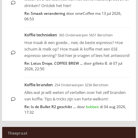
drinken? Ontdek het hier!
Re: Smaak verandering
door
omeCoffee
ma 13 jul 2026,
06:53
Koffie technieken
365 Onderwerpen 5651 Berichten
Hoe maak ik een goede... nee, de beste espresso? Hoe
schuim ik melk op? Hoe maak ik koffie met een ESE
espresso serving? Stel hier je vragen of lees het antwoord!
Re: Lotus Drops. COFFEE BREW …
door
gilleko B.
di 07 jul
2026, 22:50
Koffie branden
254 Onderwerpen 3236 Berichten
Alles wat je wilt weten of vertellen over het zelf branden
van koffie. Tips & tricks zijn van harte welkom!
Re: Is de Bullet R2 geschikt …
door
bobbee
di 04 aug 2026,
17:32
Theepraat