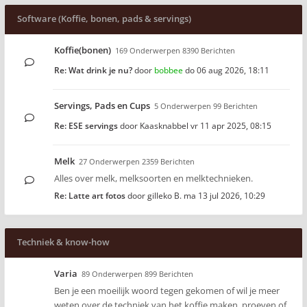
Software (Koffie, bonen, pads & servings)
Koffie(bonen)
169 Onderwerpen 8390 Berichten
Re: Wat drink je nu?
door
bobbee
do 06 aug 2026, 18:11
Servings, Pads en Cups
5 Onderwerpen 99 Berichten
Re: ESE servings
door
Kaasknabbel
vr 11 apr 2025, 08:15
Melk
27 Onderwerpen 2359 Berichten
Alles over melk, melksoorten en melktechnieken.
Re: Latte art fotos
door
gilleko B.
ma 13 jul 2026, 10:29
Techniek & know-how
Varia
89 Onderwerpen 899 Berichten
Ben je een moeilijk woord tegen gekomen of wil je meer
weten over de techniek van het koffie maken, proeven of