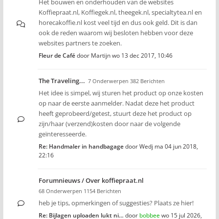
Het bouwen en onderhouden van de websites
Koffiepraat.nl, Koffiegek.nl, theegek.nl, specialtytea.nl en
horecakoffie.nl kost veel tijd en dus ook geld. Dit is dan
ook de reden waarom wij besloten hebben voor deze
websites partners te zoeken.
Fleur de Café
door
Martijn
wo 13 dec 2017, 10:46
The Traveling...
7 Onderwerpen 382 Berichten
Het idee is simpel, wij sturen het product op onze kosten
op naar de eerste aanmelder. Nadat deze het product
heeft geprobeerd/getest, stuurt deze het product op
zijn/haar (verzend)kosten door naar de volgende
geïnteresseerde.
Re: Handmaler in handbagage
door
Wedj
ma 04 jun 2018,
22:16
Forumnieuws / Over koffiepraat.nl
68 Onderwerpen 1154 Berichten
heb je tips, opmerkingen of suggesties? Plaats ze hier!
Re: Bijlagen uploaden lukt ni…
door
bobbee
wo 15 jul 2026,