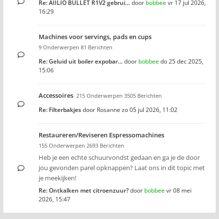
Re: AIILIO BULLET R1V2 gebrui…
door
bobbee
vr 17 jul 2026,
16:29
Machines voor servings, pads en cups
9 Onderwerpen 81 Berichten
Re: Geluid uit boiler expobar…
door
bobbee
do 25 dec 2025,
15:06
Accessoires
215 Onderwerpen 3505 Berichten
Re: Filterbakjes
door
Rosanne
zo 05 jul 2026, 11:02
Restaureren/Reviseren Espressomachines
155 Onderwerpen 2693 Berichten
Heb je een echte schuurvondst gedaan en ga je de door
jou gevonden parel opknappen? Laat ons in dit topic met
je meekijken!
Re: Ontkalken met citroenzuur?
door
bobbee
vr 08 mei
2026, 15:47