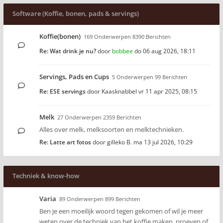
Software (Koffie, bonen, pads & servings)
Koffie(bonen)
169 Onderwerpen 8390 Berichten
Re: Wat drink je nu?
door
bobbee
do 06 aug 2026, 18:11
Servings, Pads en Cups
5 Onderwerpen 99 Berichten
Re: ESE servings
door
Kaasknabbel
vr 11 apr 2025, 08:15
Melk
27 Onderwerpen 2359 Berichten
Alles over melk, melksoorten en melktechnieken.
Re: Latte art fotos
door
gilleko B.
ma 13 jul 2026, 10:29
Techniek & know-how
Varia
89 Onderwerpen 899 Berichten
Ben je een moeilijk woord tegen gekomen of wil je meer
weten over de techniek van het koffie maken, proeven of