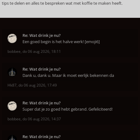
tips te delen en alles te bespreken wat met koffie te maken heeft.
Re: Wat drink je nu?
Een goed begin is het halve werk! [emoji6]
bobbee
,
do 06 aug 2026, 18:11
Re: Wat drink je nu?
Dank u, dank u. Maar ik moet eerlijk bekennen da
Hk87
,
do 06 aug 2026, 17:49
Re: Wat drink je nu?
Super dat je zo goed hebt gebrand. Gefeliciteerd!
bobbee
,
do 06 aug 2026, 14:37
Re: Wat drink je nu?