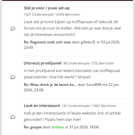
Stel je voor / jouw set-up
1427 Onderwerpen 12930 Berichten
Leuk dat je komt kijken op Koffiepraat.nl! Gebruik dit
forum om je voor te stellen. Wie ben je, wat doe je, wat
zijn je interesses enzovoorts!
Re: Pegoretti stelt zich voor
door
gilleko B.
vr 03 jul 2026,
23:45
(Horeca) proefpanel
98 Onderwerpen 1732 Berichten
In het proefpanel kan iedere bezoeker van koffiepraat
plaatsnemen. Hoe het werkt? Simpel!
Re: Waar drink je de beste ko…
door
SansB98
ma 22 jun
2026, 23:08
Leuk en interessant
141 Onderwerpen 11601 Berichten
Heb je een interessante of leuke website, link of artikel
gevonden? Plaats hem dan hier!
Re: gespot
door
bobbee
vr 31 jul 2026, 18:06