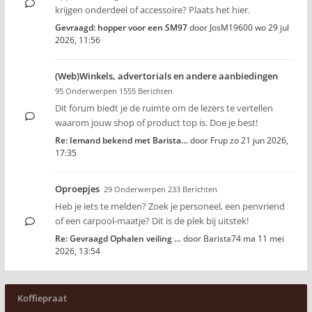
krijgen onderdeel of accessoire? Plaats het hier.
Gevraagd: hopper voor een SM97
door
JosM19600
wo 29 jul
2026, 11:56
(Web)Winkels, advertorials en andere aanbiedingen
95 Onderwerpen 1555 Berichten
Dit forum biedt je de ruimte om de lezers te vertellen
waarom jouw shop of product top is. Doe je best!
Re: Iemand bekend met Barista…
door
Frup
zo 21 jun 2026,
17:35
Oproepjes
29 Onderwerpen 233 Berichten
Heb je iets te melden? Zoek je personeel, een penvriend
of een carpool-maatje? Dit is de plek bij uitstek!
Re: Gevraagd Ophalen veiling …
door
Barista74
ma 11 mei
2026, 13:54
Koffiepraat