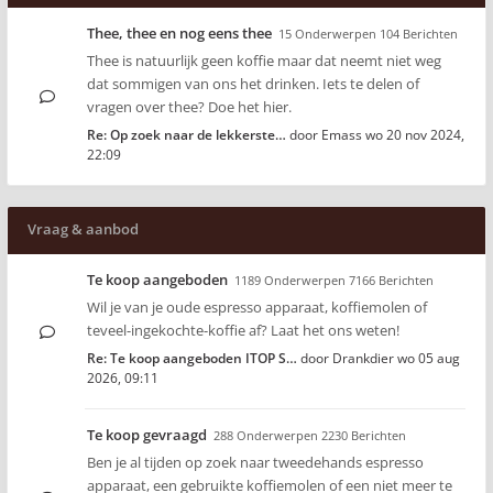
Thee, thee en nog eens thee
15 Onderwerpen 104 Berichten
Thee is natuurlijk geen koffie maar dat neemt niet weg
dat sommigen van ons het drinken. Iets te delen of
vragen over thee? Doe het hier.
Re: Op zoek naar de lekkerste…
door
Emass
wo 20 nov 2024,
22:09
Vraag & aanbod
Te koop aangeboden
1189 Onderwerpen 7166 Berichten
Wil je van je oude espresso apparaat, koffiemolen of
teveel-ingekochte-koffie af? Laat het ons weten!
Re: Te koop aangeboden ITOP S…
door
Drankdier
wo 05 aug
2026, 09:11
Te koop gevraagd
288 Onderwerpen 2230 Berichten
Ben je al tijden op zoek naar tweedehands espresso
apparaat, een gebruikte koffiemolen of een niet meer te