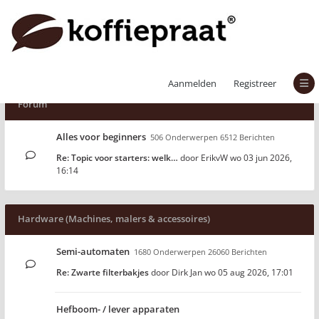
Aanmelden
Registreer
Forum
Alles voor beginners
506 Onderwerpen 6512 Berichten
Re: Topic voor starters: welk…
door
ErikvW
wo 03 jun 2026,
16:14
Hardware (Machines, malers & accessoires)
Semi-automaten
1680 Onderwerpen 26060 Berichten
Re: Zwarte filterbakjes
door
Dirk Jan
wo 05 aug 2026, 17:01
Hefboom- / lever apparaten