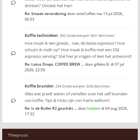
drinken? Ontdek het hier!
Re: Smaak verandering
door
omeCoffee
ma 13 jul 2026,
06:53
Koffie technieken
365 Onderwerpen 5651 Berichten
Hoe maak ik een goede... nee, de beste espresso? Hoe
schuim ik melk op? Hoe maak ik koffie met een ESE
espresso serving? Stel hier je vragen of lees het antwoord!
Re: Lotus Drops. COFFEE BREW …
door
gilleko B.
di 07 jul
2026, 22:50
Koffie branden
254 Onderwerpen 3236 Berichten
Alles wat je wilt weten of vertellen over het zelf branden
van koffie. Tips & tricks zijn van harte welkom!
Re: Is de Bullet R2 geschikt …
door
bobbee
di 04 aug 2026,
17:32
Theepraat