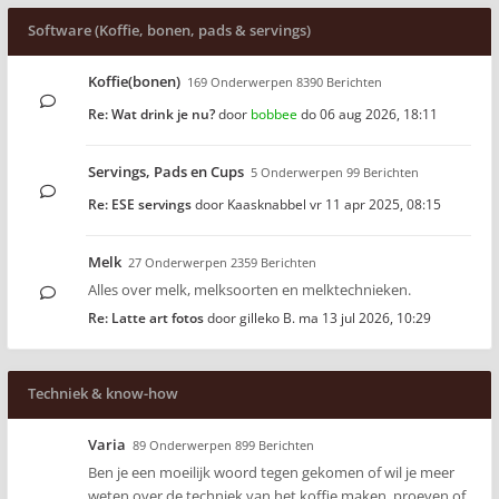
Software (Koffie, bonen, pads & servings)
Koffie(bonen)
169 Onderwerpen 8390 Berichten
Re: Wat drink je nu?
door
bobbee
do 06 aug 2026, 18:11
Servings, Pads en Cups
5 Onderwerpen 99 Berichten
Re: ESE servings
door
Kaasknabbel
vr 11 apr 2025, 08:15
Melk
27 Onderwerpen 2359 Berichten
Alles over melk, melksoorten en melktechnieken.
Re: Latte art fotos
door
gilleko B.
ma 13 jul 2026, 10:29
Techniek & know-how
Varia
89 Onderwerpen 899 Berichten
Ben je een moeilijk woord tegen gekomen of wil je meer
weten over de techniek van het koffie maken, proeven of