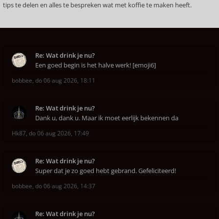
tips te delen en alles te bespreken wat met koffie te maken heeft.
Re: Wat drink je nu?
Een goed begin is het halve werk! [emoji6]
bobbee
,
do 06 aug 2026, 18:11
Re: Wat drink je nu?
Dank u, dank u. Maar ik moet eerlijk bekennen da
Hk87
,
do 06 aug 2026, 17:49
Re: Wat drink je nu?
Super dat je zo goed hebt gebrand. Gefeliciteerd!
bobbee
,
do 06 aug 2026, 14:37
Re: Wat drink je nu?