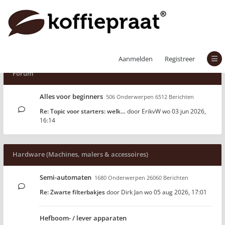
Aanmelden
Registreer
Forum
Alles voor beginners
506 Onderwerpen 6512 Berichten
Re: Topic voor starters: welk…
door
ErikvW
wo 03 jun 2026,
16:14
Hardware (Machines, malers & accessoires)
Semi-automaten
1680 Onderwerpen 26060 Berichten
Re: Zwarte filterbakjes
door
Dirk Jan
wo 05 aug 2026, 17:01
Hefboom- / lever apparaten