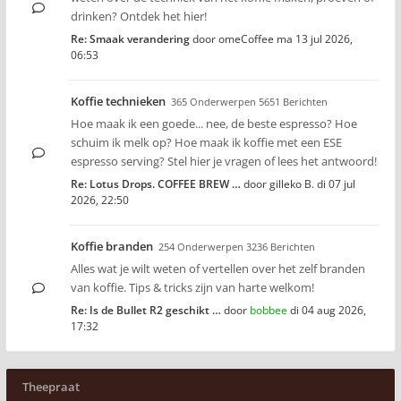
drinken? Ontdek het hier!
Re: Smaak verandering
door
omeCoffee
ma 13 jul 2026,
06:53
Koffie technieken
365 Onderwerpen 5651 Berichten
Hoe maak ik een goede... nee, de beste espresso? Hoe
schuim ik melk op? Hoe maak ik koffie met een ESE
espresso serving? Stel hier je vragen of lees het antwoord!
Re: Lotus Drops. COFFEE BREW …
door
gilleko B.
di 07 jul
2026, 22:50
Koffie branden
254 Onderwerpen 3236 Berichten
Alles wat je wilt weten of vertellen over het zelf branden
van koffie. Tips & tricks zijn van harte welkom!
Re: Is de Bullet R2 geschikt …
door
bobbee
di 04 aug 2026,
17:32
Theepraat