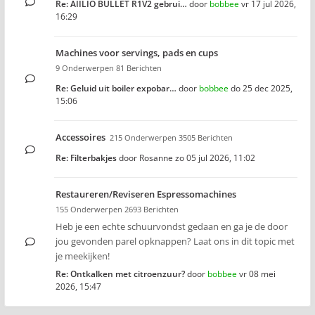
Re: AIILIO BULLET R1V2 gebrui…
door
bobbee
vr 17 jul 2026,
16:29
Machines voor servings, pads en cups
9 Onderwerpen 81 Berichten
Re: Geluid uit boiler expobar…
door
bobbee
do 25 dec 2025,
15:06
Accessoires
215 Onderwerpen 3505 Berichten
Re: Filterbakjes
door
Rosanne
zo 05 jul 2026, 11:02
Restaureren/Reviseren Espressomachines
155 Onderwerpen 2693 Berichten
Heb je een echte schuurvondst gedaan en ga je de door
jou gevonden parel opknappen? Laat ons in dit topic met
je meekijken!
Re: Ontkalken met citroenzuur?
door
bobbee
vr 08 mei
2026, 15:47