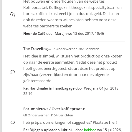
Het bouwen en onderhouden van de websites
Koffiepraat.nl, Koffiegek.nl, theegek.nl, specialtytea.nl en
horecakoffie.nl kost veel tijd en dus ook geld. Dit is dan
ook de reden waarom wij besloten hebben voor deze
websites partners te zoeken.
Fleur de Café
door
Martijn
wo 13 dec 2017, 10:46
The Traveling...
7 Onderwerpen 382 Berichten
Het idee is simpel, wij sturen het product op onze kosten
op naar de eerste aanmelder. Nadat deze het product
heeft geprobeerd/getest, stuurt deze het product op
zijn/haar (verzend)kosten door naar de volgende
geïnteresseerde.
Re: Handmaler in handbagage
door
Wedj
ma 04 jun 2018,
22:16
Forumnieuws / Over koffiepraat.nl
68 Onderwerpen 1154 Berichten
heb je tips, opmerkingen of suggesties? Plaats ze hier!
Re: Bijlagen uploaden lukt ni…
door
bobbee
wo 15 jul 2026,