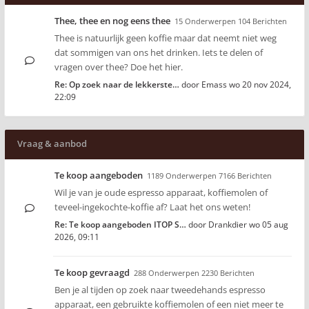
Thee, thee en nog eens thee
15 Onderwerpen 104 Berichten
Thee is natuurlijk geen koffie maar dat neemt niet weg
dat sommigen van ons het drinken. Iets te delen of
vragen over thee? Doe het hier.
Re: Op zoek naar de lekkerste…
door
Emass
wo 20 nov 2024,
22:09
Vraag & aanbod
Te koop aangeboden
1189 Onderwerpen 7166 Berichten
Wil je van je oude espresso apparaat, koffiemolen of
teveel-ingekochte-koffie af? Laat het ons weten!
Re: Te koop aangeboden ITOP S…
door
Drankdier
wo 05 aug
2026, 09:11
Te koop gevraagd
288 Onderwerpen 2230 Berichten
Ben je al tijden op zoek naar tweedehands espresso
apparaat, een gebruikte koffiemolen of een niet meer te