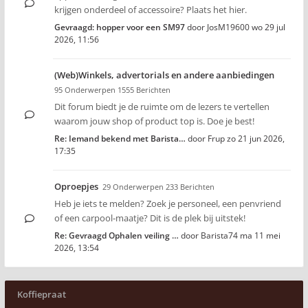
krijgen onderdeel of accessoire? Plaats het hier.
Gevraagd: hopper voor een SM97
door
JosM19600
wo 29 jul
2026, 11:56
(Web)Winkels, advertorials en andere aanbiedingen
95 Onderwerpen 1555 Berichten
Dit forum biedt je de ruimte om de lezers te vertellen
waarom jouw shop of product top is. Doe je best!
Re: Iemand bekend met Barista…
door
Frup
zo 21 jun 2026,
17:35
Oproepjes
29 Onderwerpen 233 Berichten
Heb je iets te melden? Zoek je personeel, een penvriend
of een carpool-maatje? Dit is de plek bij uitstek!
Re: Gevraagd Ophalen veiling …
door
Barista74
ma 11 mei
2026, 13:54
Koffiepraat