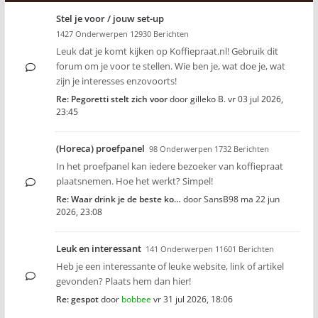
Stel je voor / jouw set-up
1427 Onderwerpen 12930 Berichten
Leuk dat je komt kijken op Koffiepraat.nl! Gebruik dit
forum om je voor te stellen. Wie ben je, wat doe je, wat
zijn je interesses enzovoorts!
Re: Pegoretti stelt zich voor
door
gilleko B.
vr 03 jul 2026,
23:45
(Horeca) proefpanel
98 Onderwerpen 1732 Berichten
In het proefpanel kan iedere bezoeker van koffiepraat
plaatsnemen. Hoe het werkt? Simpel!
Re: Waar drink je de beste ko…
door
SansB98
ma 22 jun
2026, 23:08
Leuk en interessant
141 Onderwerpen 11601 Berichten
Heb je een interessante of leuke website, link of artikel
gevonden? Plaats hem dan hier!
Re: gespot
door
bobbee
vr 31 jul 2026, 18:06