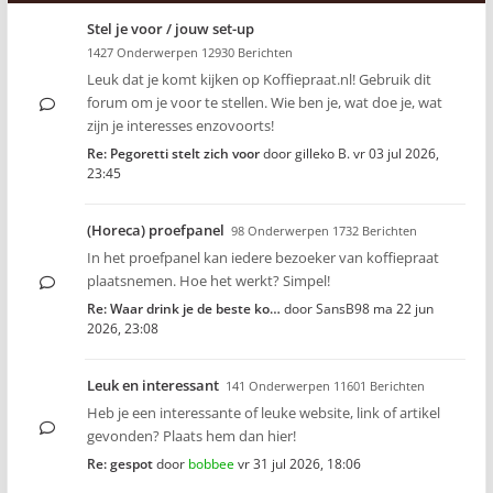
Stel je voor / jouw set-up
1427 Onderwerpen 12930 Berichten
Leuk dat je komt kijken op Koffiepraat.nl! Gebruik dit
forum om je voor te stellen. Wie ben je, wat doe je, wat
zijn je interesses enzovoorts!
Re: Pegoretti stelt zich voor
door
gilleko B.
vr 03 jul 2026,
23:45
(Horeca) proefpanel
98 Onderwerpen 1732 Berichten
In het proefpanel kan iedere bezoeker van koffiepraat
plaatsnemen. Hoe het werkt? Simpel!
Re: Waar drink je de beste ko…
door
SansB98
ma 22 jun
2026, 23:08
Leuk en interessant
141 Onderwerpen 11601 Berichten
Heb je een interessante of leuke website, link of artikel
gevonden? Plaats hem dan hier!
Re: gespot
door
bobbee
vr 31 jul 2026, 18:06