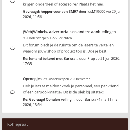
krijgen onderdeel of accessoire? Plaats het hier.
Gevraagd: hopper voor een SM97
door
JosM19600
wo 29 jul
2026, 11:56
(Web)Winkels, advertorials en andere aanbiedingen
95 Onderwerpen 1555 Berichten
Dit forum biedt je de ruimte om de lezers te vertellen
waarom jouw shop of product top is. Doe je best!
Re: Iemand bekend met Barista…
door
Frup
zo 21 jun 2026,
17:35
Oproepjes
29 Onderwerpen 233 Berichten
Heb je iets te melden? Zoek je personeel, een penvriend
of een carpool-maatje? Dit is de plek bij uitstek!
Re: Gevraagd Ophalen veiling …
door
Barista74
ma 11 mei
2026, 13:54
Koffiepraat