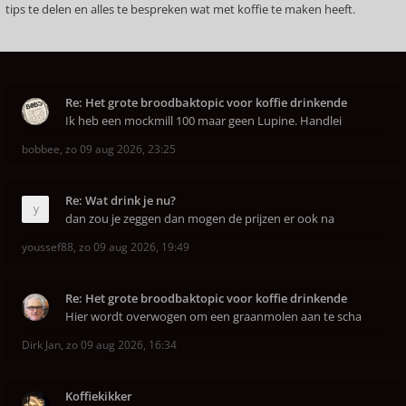
tips te delen en alles te bespreken wat met koffie te maken heeft.
Re: Het grote broodbaktopic voor koffie drinkende
Ik heb een mockmill 100 maar geen Lupine. Handlei
bobbee
,
zo 09 aug 2026, 23:25
Re: Wat drink je nu?
dan zou je zeggen dan mogen de prijzen er ook na
youssef88
,
zo 09 aug 2026, 19:49
Re: Het grote broodbaktopic voor koffie drinkende
Hier wordt overwogen om een graanmolen aan te scha
Dirk Jan
,
zo 09 aug 2026, 16:34
Koffiekikker