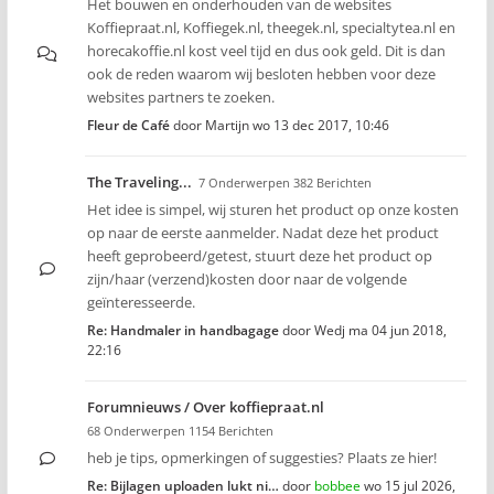
Het bouwen en onderhouden van de websites
Koffiepraat.nl, Koffiegek.nl, theegek.nl, specialtytea.nl en
horecakoffie.nl kost veel tijd en dus ook geld. Dit is dan
ook de reden waarom wij besloten hebben voor deze
websites partners te zoeken.
Fleur de Café
door
Martijn
wo 13 dec 2017, 10:46
The Traveling...
7 Onderwerpen 382 Berichten
Het idee is simpel, wij sturen het product op onze kosten
op naar de eerste aanmelder. Nadat deze het product
heeft geprobeerd/getest, stuurt deze het product op
zijn/haar (verzend)kosten door naar de volgende
geïnteresseerde.
Re: Handmaler in handbagage
door
Wedj
ma 04 jun 2018,
22:16
Forumnieuws / Over koffiepraat.nl
68 Onderwerpen 1154 Berichten
heb je tips, opmerkingen of suggesties? Plaats ze hier!
Re: Bijlagen uploaden lukt ni…
door
bobbee
wo 15 jul 2026,