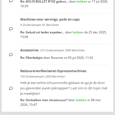
Re: AIILIO BULLET R1V2 gebrui…
door
bobbee
vr 17 jul 2026,
16:29
Machines voor servings, pads en cups
9 Onderwerpen 81 Berichten
Re: Geluid uit boiler expobar…
door
bobbee
do 25 dec 2025,
15:06
Accessoires
215 Onderwerpen 3505 Berichten
Re: Filterbakjes
door
Rosanne
zo 05 jul 2026, 11:02
Restaureren/Reviseren Espressomachines
155 Onderwerpen 2693 Berichten
Heb je een echte schuurvondst gedaan en ga je de door
jou gevonden parel opknappen? Laat ons in dit topic met
je meekijken!
Re: Ontkalken met citroenzuur?
door
bobbee
vr 08 mei
2026, 15:47