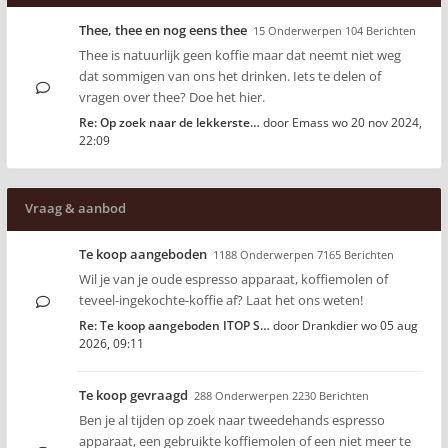
Thee, thee en nog eens thee
15 Onderwerpen 104 Berichten
Thee is natuurlijk geen koffie maar dat neemt niet weg
dat sommigen van ons het drinken. Iets te delen of
vragen over thee? Doe het hier.
Re: Op zoek naar de lekkerste…
door
Emass
wo 20 nov 2024,
22:09
Vraag & aanbod
Te koop aangeboden
1188 Onderwerpen 7165 Berichten
Wil je van je oude espresso apparaat, koffiemolen of
teveel-ingekochte-koffie af? Laat het ons weten!
Re: Te koop aangeboden ITOP S…
door
Drankdier
wo 05 aug
2026, 09:11
Te koop gevraagd
288 Onderwerpen 2230 Berichten
Ben je al tijden op zoek naar tweedehands espresso
apparaat, een gebruikte koffiemolen of een niet meer te