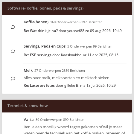
Software (Koffie, bonen, pads & servings)
Koffie(bonen)
169 Onderwerpen 8397 Berichten
Re: Wat drink je nu?
door
youssef88
zo 09 aug 2026, 19:49
Servings, Pads en Cups
5 Onderwerpen 99 Berichten
Re: ESE servings
door
Kaasknabbel
vr 11 apr 2025, 08:15
Melk
27 Onderwerpen 2359 Berichten
Alles over melk, melksoorten en melktechnieken.
Re: Latte art fotos
door
gilleko B.
ma 13 jul 2026, 10:29
Techniek & know-how
Varia
89 Onderwerpen 899 Berichten
Ben je een moeilijk woord tegen gekomen of wil je meer
weten over de techniek van het koffie maken, proeven of