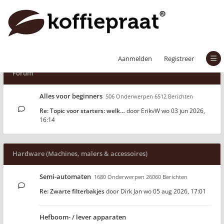
Aanmelden
Registreer
Forum
Alles voor beginners
506 Onderwerpen 6512 Berichten
Re: Topic voor starters: welk…
door
ErikvW
wo 03 jun 2026,
16:14
Hardware (Machines, malers & accessoires)
Semi-automaten
1680 Onderwerpen 26060 Berichten
Re: Zwarte filterbakjes
door
Dirk Jan
wo 05 aug 2026, 17:01
Hefboom- / lever apparaten