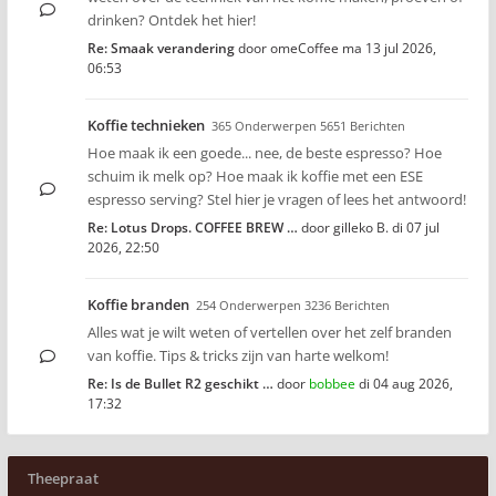
drinken? Ontdek het hier!
Re: Smaak verandering
door
omeCoffee
ma 13 jul 2026,
06:53
Koffie technieken
365 Onderwerpen 5651 Berichten
Hoe maak ik een goede... nee, de beste espresso? Hoe
schuim ik melk op? Hoe maak ik koffie met een ESE
espresso serving? Stel hier je vragen of lees het antwoord!
Re: Lotus Drops. COFFEE BREW …
door
gilleko B.
di 07 jul
2026, 22:50
Koffie branden
254 Onderwerpen 3236 Berichten
Alles wat je wilt weten of vertellen over het zelf branden
van koffie. Tips & tricks zijn van harte welkom!
Re: Is de Bullet R2 geschikt …
door
bobbee
di 04 aug 2026,
17:32
Theepraat