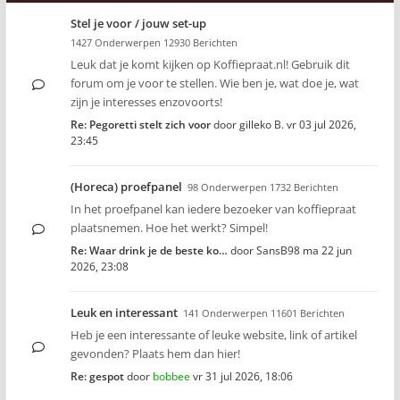
Stel je voor / jouw set-up
1427 Onderwerpen 12930 Berichten
Leuk dat je komt kijken op Koffiepraat.nl! Gebruik dit
forum om je voor te stellen. Wie ben je, wat doe je, wat
zijn je interesses enzovoorts!
Re: Pegoretti stelt zich voor
door
gilleko B.
vr 03 jul 2026,
23:45
(Horeca) proefpanel
98 Onderwerpen 1732 Berichten
In het proefpanel kan iedere bezoeker van koffiepraat
plaatsnemen. Hoe het werkt? Simpel!
Re: Waar drink je de beste ko…
door
SansB98
ma 22 jun
2026, 23:08
Leuk en interessant
141 Onderwerpen 11601 Berichten
Heb je een interessante of leuke website, link of artikel
gevonden? Plaats hem dan hier!
Re: gespot
door
bobbee
vr 31 jul 2026, 18:06