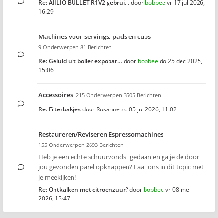
Re: AIILIO BULLET R1V2 gebrui…
door
bobbee
vr 17 jul 2026,
16:29
Machines voor servings, pads en cups
9 Onderwerpen 81 Berichten
Re: Geluid uit boiler expobar…
door
bobbee
do 25 dec 2025,
15:06
Accessoires
215 Onderwerpen 3505 Berichten
Re: Filterbakjes
door
Rosanne
zo 05 jul 2026, 11:02
Restaureren/Reviseren Espressomachines
155 Onderwerpen 2693 Berichten
Heb je een echte schuurvondst gedaan en ga je de door
jou gevonden parel opknappen? Laat ons in dit topic met
je meekijken!
Re: Ontkalken met citroenzuur?
door
bobbee
vr 08 mei
2026, 15:47