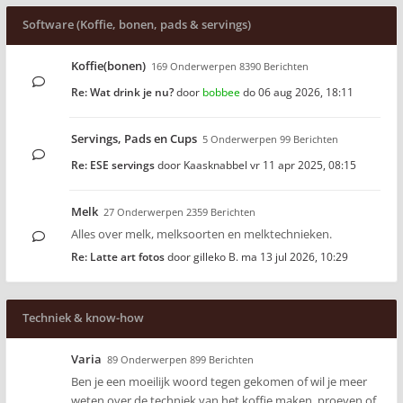
Software (Koffie, bonen, pads & servings)
Koffie(bonen)
169 Onderwerpen 8390 Berichten
Re: Wat drink je nu?
door
bobbee
do 06 aug 2026, 18:11
Servings, Pads en Cups
5 Onderwerpen 99 Berichten
Re: ESE servings
door
Kaasknabbel
vr 11 apr 2025, 08:15
Melk
27 Onderwerpen 2359 Berichten
Alles over melk, melksoorten en melktechnieken.
Re: Latte art fotos
door
gilleko B.
ma 13 jul 2026, 10:29
Techniek & know-how
Varia
89 Onderwerpen 899 Berichten
Ben je een moeilijk woord tegen gekomen of wil je meer
weten over de techniek van het koffie maken, proeven of