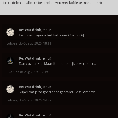
tips te delen en alles te bespreken wat met koffie te maken heeft.
Re: Wat drink je nu?
Een goed begin is het halve werk! [emoji6]
bobbee
,
do 06 aug 2026, 18:11
Re: Wat drink je nu?
Dank u, dank u. Maar ik moet eerlijk bekennen da
Hk87
,
do 06 aug 2026, 17:49
Re: Wat drink je nu?
Super dat je zo goed hebt gebrand. Gefeliciteerd!
bobbee
,
do 06 aug 2026, 14:37
Re: Wat drink je nu?