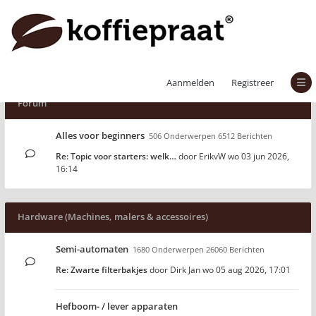
Aanmelden
Registreer
Forum
Alles voor beginners
506 Onderwerpen 6512 Berichten
Re: Topic voor starters: welk…
door
ErikvW
wo 03 jun 2026,
16:14
Hardware (Machines, malers & accessoires)
Semi-automaten
1680 Onderwerpen 26060 Berichten
Re: Zwarte filterbakjes
door
Dirk Jan
wo 05 aug 2026, 17:01
Hefboom- / lever apparaten