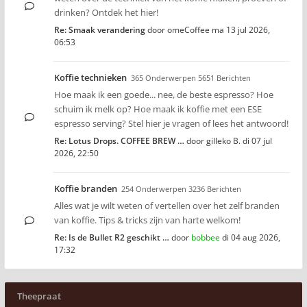
drinken? Ontdek het hier!
Re: Smaak verandering
door
omeCoffee
ma 13 jul 2026,
06:53
Koffie technieken
365 Onderwerpen 5651 Berichten
Hoe maak ik een goede... nee, de beste espresso? Hoe
schuim ik melk op? Hoe maak ik koffie met een ESE
espresso serving? Stel hier je vragen of lees het antwoord!
Re: Lotus Drops. COFFEE BREW …
door
gilleko B.
di 07 jul
2026, 22:50
Koffie branden
254 Onderwerpen 3236 Berichten
Alles wat je wilt weten of vertellen over het zelf branden
van koffie. Tips & tricks zijn van harte welkom!
Re: Is de Bullet R2 geschikt …
door
bobbee
di 04 aug 2026,
17:32
Theepraat