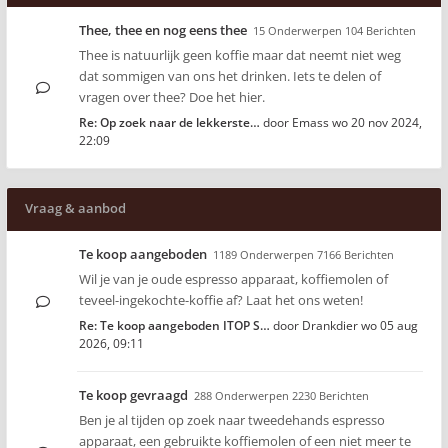
Thee, thee en nog eens thee
15 Onderwerpen 104 Berichten
Thee is natuurlijk geen koffie maar dat neemt niet weg
dat sommigen van ons het drinken. Iets te delen of
vragen over thee? Doe het hier.
Re: Op zoek naar de lekkerste…
door
Emass
wo 20 nov 2024,
22:09
Vraag & aanbod
Te koop aangeboden
1189 Onderwerpen 7166 Berichten
Wil je van je oude espresso apparaat, koffiemolen of
teveel-ingekochte-koffie af? Laat het ons weten!
Re: Te koop aangeboden ITOP S…
door
Drankdier
wo 05 aug
2026, 09:11
Te koop gevraagd
288 Onderwerpen 2230 Berichten
Ben je al tijden op zoek naar tweedehands espresso
apparaat, een gebruikte koffiemolen of een niet meer te