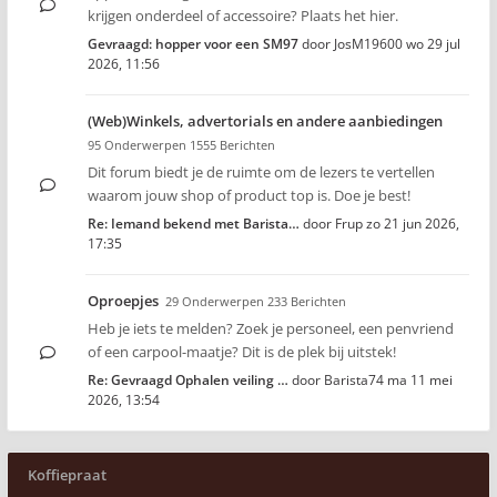
krijgen onderdeel of accessoire? Plaats het hier.
Gevraagd: hopper voor een SM97
door
JosM19600
wo 29 jul
2026, 11:56
(Web)Winkels, advertorials en andere aanbiedingen
95 Onderwerpen 1555 Berichten
Dit forum biedt je de ruimte om de lezers te vertellen
waarom jouw shop of product top is. Doe je best!
Re: Iemand bekend met Barista…
door
Frup
zo 21 jun 2026,
17:35
Oproepjes
29 Onderwerpen 233 Berichten
Heb je iets te melden? Zoek je personeel, een penvriend
of een carpool-maatje? Dit is de plek bij uitstek!
Re: Gevraagd Ophalen veiling …
door
Barista74
ma 11 mei
2026, 13:54
Koffiepraat