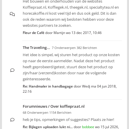
Het bouwen en onderhouden van de websites
Koffiepraat.nl, Koffiegek.nl, theegek.nl, specialtytea.nl en
horecakoffie.nl kost veel tijd en dus ook geld. Dit is dan
ook de reden waarom wij besloten hebben voor deze
websites partners te zoeken.
Fleur de Café
door
Martijn
wo 13 dec 2017, 10:46
The Traveling...
7 Onderwerpen 382 Berichten
Het idee is simpel, wij sturen het product op onze kosten
op naar de eerste aanmelder. Nadat deze het product
heeft geprobeerd/getest, stuurt deze het product op
zijn/haar (verzend)kosten door naar de volgende
geïnteresseerde.
Re: Handmaler in handbagage
door
Wedj
ma 04 jun 2018,
22:16
Forumnieuws / Over koffiepraat.nl
68 Onderwerpen 1154 Berichten
heb je tips, opmerkingen of suggesties? Plaats ze hier!
Re: Bijlagen uploaden lukt ni…
door
bobbee
wo 15 jul 2026,