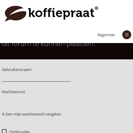
Je moet aangemeld zijn om berichten in
Registreer
dit forum te kunnen plaatsen.
Gebruikersnaam:
Wachtwoord:
Ik ben mijn wachtwoord vergeten
Onthouden