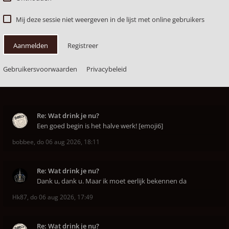
Mij deze sessie niet weergeven in de lijst met online gebruikers
Aanmelden
Registreer
Gebruikersvoorwaarden
Privacybeleid
Re: Wat drink je nu?
Een goed begin is het halve werk! [emoji6]
bobbee
,
do 06 aug 2026, 18:11
Re: Wat drink je nu?
Dank u, dank u. Maar ik moet eerlijk bekennen da
Hk87
,
do 06 aug 2026, 17:49
Re: Wat drink je nu?