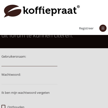
Je moet aangemeld zijn om berichten in
Registreer
dit forum te kunnen citeren.
Gebruikersnaam:
Wachtwoord:
Ik ben mijn wachtwoord vergeten
Onthouden