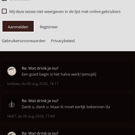
Mij deze sessie niet weergeven in de lijst met online gebruikers
Aanmelden
Registreer
Gebruikersvoorwaarden
Privacybeleid
Re: Wat drink je nu?
Een goed begin is het halve werk! [emoji6]
bobbee
,
do 06 aug 2026, 18:11
Re: Wat drink je nu?
Dank u, dank u. Maar ik moet eerlijk bekennen da
Hk87
,
do 06 aug 2026, 17:49
Re: Wat drink je nu?