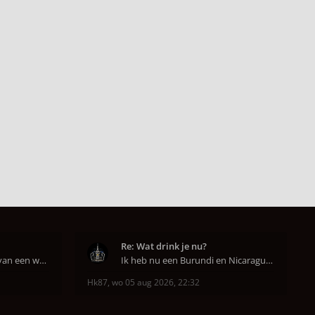
Re: Wat drink je nu?
Werk jij nog met rusttijd van een week of niet e
Ik heb nu een Burundi en Nicaragua van het hoofdkw
Hk87
,
wo 05 aug 2026, 22:32