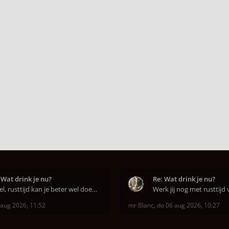
 Wat drink je nu?
Re: Wat drink je nu?
Jawel, rusttijd kan je beter wel doen anders smaa
 aug 2026, 11:52
mr Blanc
,
do 06 aug 2026, 10:27