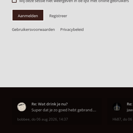
Mij deze sessie niet weergeven in de lijst met online gebruikers
Aanmelden
Registreer
Gebruikersvoorwaarden
Privacybeleid
Re: Wat drink je nu?
Re:
Super dat je zo goed hebt gebrand. Gefeliciteerd!
bobbee
,
do 06 aug 2026, 14:37
Hk87
,
do 06