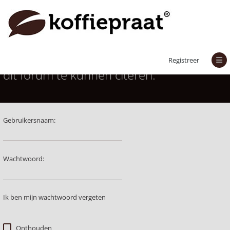
Je moet aangemeld zijn om berichten in
Registreer
dit forum te kunnen citeren.
Gebruikersnaam:
Wachtwoord:
Ik ben mijn wachtwoord vergeten
Onthouden