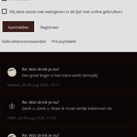
Mij deze sessie niet weergeven in de lijst met online gebruikers
Aanmelden
Registreer
Gebruikersvoorwaarden
Privacybeleid
Re: Wat drink je nu?
Een goed begin is het halve werk! [emoji6]
bobbee
,
do 06 aug 2026, 18:11
Re: Wat drink je nu?
Dank u, dank u. Maar ik moet eerlijk bekennen da
Hk87
,
do 06 aug 2026, 17:49
Re: Wat drink je nu?