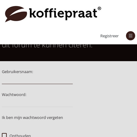
Je moet aangemeld zijn om berichten in
Registreer
dit forum te kunnen citeren.
Gebruikersnaam:
Wachtwoord:
Ik ben mijn wachtwoord vergeten
Onthouden