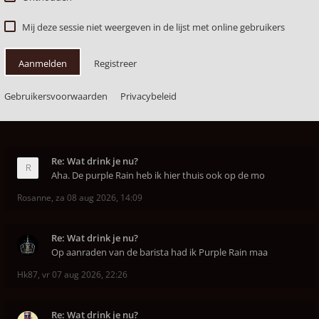
Mij deze sessie niet weergeven in de lijst met online gebruikers
Aanmelden
Registreer
Gebruikersvoorwaarden
Privacybeleid
Re: Wat drink je nu?
Aha. De purple Rain heb ik hier thuis ook op de mo
Rosanne
,
za 08 aug 2026, 14:09
Re: Wat drink je nu?
Op aanraden van de barista had ik Purple Rain maa
Hk87
,
vr 07 aug 2026, 22:26
Re: Wat drink je nu?