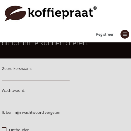
Je moet aangemeld zijn om berichten in
Registreer
dit forum te kunnen citeren.
Gebruikersnaam:
Wachtwoord:
Ik ben mijn wachtwoord vergeten
Onthouden