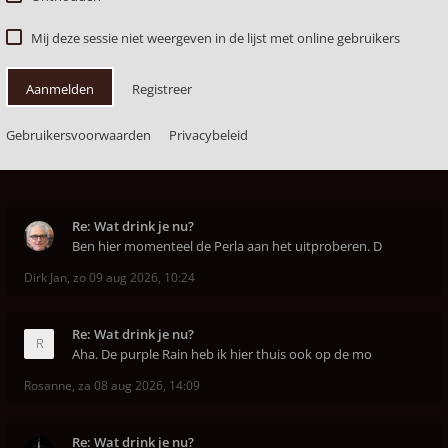
Mij deze sessie niet weergeven in de lijst met online gebruikers
Aanmelden
Registreer
Gebruikersvoorwaarden
Privacybeleid
Re: Wat drink je nu?
Ben hier momenteel de Perla aan het uitproberen. D
Dirk Jan
,
zo 09 aug 2026, 10:24
Re: Wat drink je nu?
Aha. De purple Rain heb ik hier thuis ook op de mo
Rosanne
,
za 08 aug 2026, 14:09
Re: Wat drink je nu?