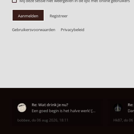
Mij deze sessie niet weergeven in de lijst met online gebruikers
Aanmelden
Registreer
Gebruikersvoorwaarden
Privacybeleid
Re: Wat drink je nu?
Re:
Een goed begin is het halve werk! [emoji6]
bobbee
,
do 06 aug 2026, 18:11
Hk87
,
do 06