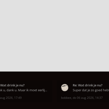
 Wat drink je nu?
Re: Wat drink je nu?
Dank u, dank u. Maar ik moet eerlijk bekennen da
 aug 2026, 17:49
bobbee
,
do 06 aug 2026, 14:37