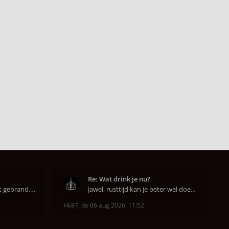
Re: Wat drink je nu?
Super dat je zo goed hebt gebrand. Gefeliciteerd!
Jawel, rusttijd kan je beter wel doen anders smaa
Hk87
,
do 06 aug 2026, 11:52