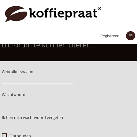
Je moet aangemeld zijn om berichten in
Registreer
dit forum te kunnen citeren.
Gebruikersnaam:
Wachtwoord:
Ik ben mijn wachtwoord vergeten
Onthouden