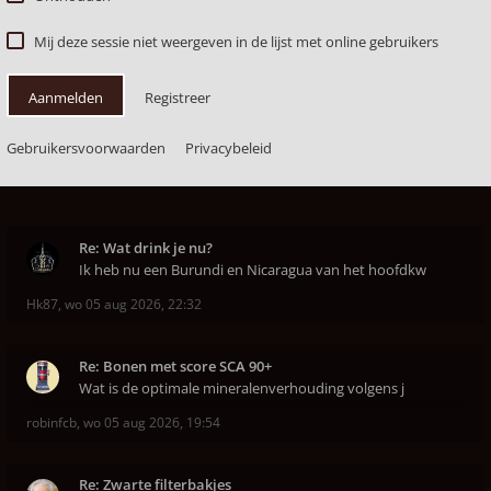
Mij deze sessie niet weergeven in de lijst met online gebruikers
Aanmelden
Registreer
Gebruikersvoorwaarden
Privacybeleid
Re: Wat drink je nu?
Ik heb nu een Burundi en Nicaragua van het hoofdkw
Hk87
,
wo 05 aug 2026, 22:32
Re: Bonen met score SCA 90+
Wat is de optimale mineralenverhouding volgens j
robinfcb
,
wo 05 aug 2026, 19:54
Re: Zwarte filterbakjes