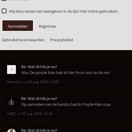
Mij deze sessie niet weergeven in de lijst met online gebruikers
Aanmelden
Registreer
Gebruikersvoorwaarden
Privacybeleid
Re: Wat drink je nu?
Aha. De purple Rain heb ik hier thuis ook op de mo
Rosanne
,
za 08 aug 2026, 14:09
Re: Wat drink je nu?
Op aanraden van de barista had ik Purple Rain maa
Hk87
,
vr 07 aug 2026, 22:26
Re: Wat drink je nu?