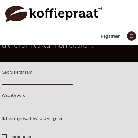
Je moet aangemeld zijn om berichten in
Registreer
dit forum te kunnen citeren.
Gebruikersnaam:
Wachtwoord:
Ik ben mijn wachtwoord vergeten
Onthouden