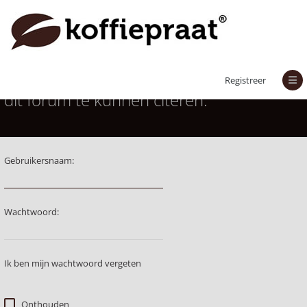
Je moet aangemeld zijn om berichten in
Registreer
dit forum te kunnen citeren.
Gebruikersnaam:
Wachtwoord:
Ik ben mijn wachtwoord vergeten
Onthouden