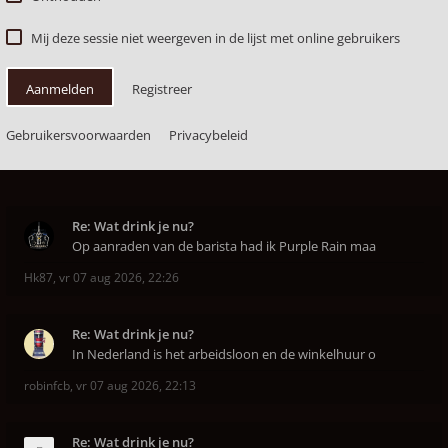
Mij deze sessie niet weergeven in de lijst met online gebruikers
Aanmelden
Registreer
Gebruikersvoorwaarden
Privacybeleid
Re: Wat drink je nu?
Op aanraden van de barista had ik Purple Rain maa
Hk87
,
vr 07 aug 2026, 22:26
Re: Wat drink je nu?
In Nederland is het arbeidsloon en de winkelhuur o
robinfcb
,
vr 07 aug 2026, 22:13
Re: Wat drink je nu?