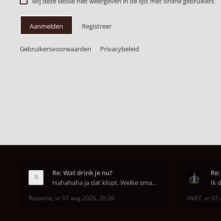
Mij deze sessie niet weergeven in de lijst met online gebruikers
Aanmelden
Registreer
Gebruikersvoorwaarden
Privacybeleid
Re: Wat drink je nu?
Re:
Hahahaha ja dat klopt. Welke smaak had je?? Ben
Rosanne
,
vr 07 aug 2026, 20:26
Hk87
,
vr 07 