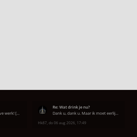
Re: Wat drink je nu?
Een goed begin is het halve werk! [emoji6]
Dank u, dank u. Maar ik moet eerlijk bekennen da
Hk87
,
do 06 aug 2026, 17:49