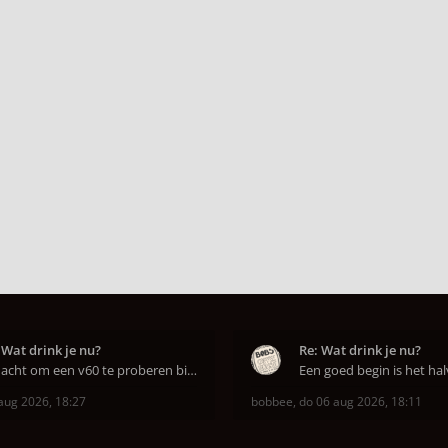
 Wat drink je nu?
Re: Wat drink je nu?
Ik dacht om een v60 te proberen bij DAK in Amsterd
aug 2026, 18:27
bobbee
,
do 06 aug 2026, 18:11