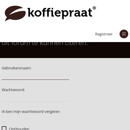
Je moet aangemeld zijn om berichten in
Registreer
dit forum te kunnen citeren.
Gebruikersnaam:
Wachtwoord:
Ik ben mijn wachtwoord vergeten
Onthouden