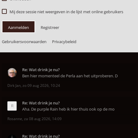
Mij deze sessie niet weergeven in de lijst met online gebruikers
Aanmelden
Registreer
Gebruikersvoorwaarden
Privacybeleid
Re: Wat drink je nu?
Ben hier momenteel de Perla aan het uitproberen. D
Dirk Jan
,
zo 09 aug 2026, 10:24
Re: Wat drink je nu?
Aha. De purple Rain heb ik hier thuis ook op de mo
Rosanne
,
za 08 aug 2026, 14:09
Re: Wat drink je nu?