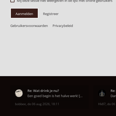
Mij deze sessie niet weergeven in de lijst met online gebruikers
Aanmelden
Registreer
Gebruikersvoorwaarden
Privacybeleid
Re: Wat drink je nu?
Re:
Een goed begin is het halve werk! [emoji6]
bobbee
,
do 06 aug 2026, 18:11
Hk87
,
do 06