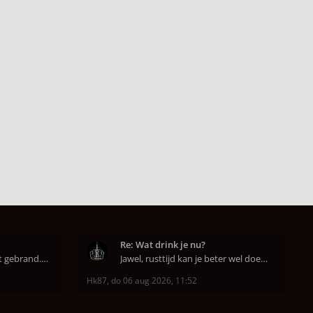
Re: Wat drink je nu?
Super dat je zo goed hebt gebrand. Gefeliciteerd!
Jawel, rusttijd kan je beter wel doen anders smaa
Hk87
,
do 06 aug 2026, 11:52