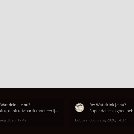
 Wat drink je nu?
Re: Wat drink je nu?
Dank u, dank u. Maar ik moet eerlijk bekennen da
 aug 2026, 17:49
bobbee
,
do 06 aug 2026, 14:37