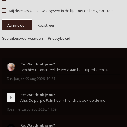
Mij deze sessie niet weergeven in de lijst met online gebruikers
Aanmelden
Registreer
Gebruikersvoorwaarden
Privacybeleid
Re: Wat drink je nu?
Ben hier momenteel de Perla aan het uitproberen. D
Dirk Jan
,
zo 09 aug 2026, 10:24
Re: Wat drink je nu?
Aha. De purple Rain heb ik hier thuis ook op de mo
Rosanne
,
za 08 aug 2026, 14:09
Re: Wat drink je nu?