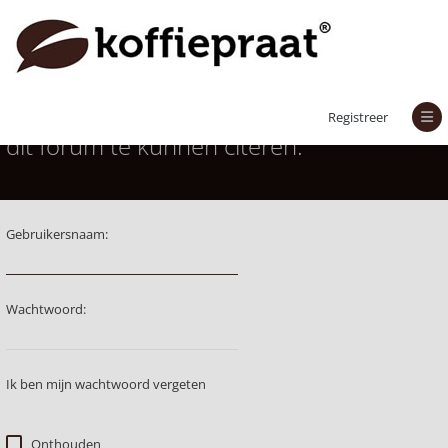
Je moet aangemeld zijn om berichten in
Registreer
dit forum te kunnen citeren.
Gebruikersnaam:
Wachtwoord:
Ik ben mijn wachtwoord vergeten
Onthouden