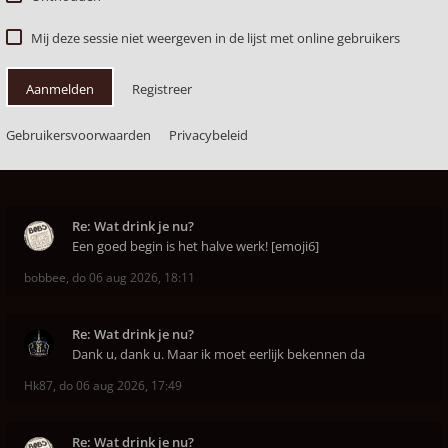
Mij deze sessie niet weergeven in de lijst met online gebruikers
Aanmelden
Registreer
Gebruikersvoorwaarden
Privacybeleid
Re: Wat drink je nu?
Een goed begin is het halve werk! [emoji6]
bobbee
,
do 06 aug 2026, 18:11
Re: Wat drink je nu?
Dank u, dank u. Maar ik moet eerlijk bekennen da
Hk87
,
do 06 aug 2026, 17:49
Re: Wat drink je nu?