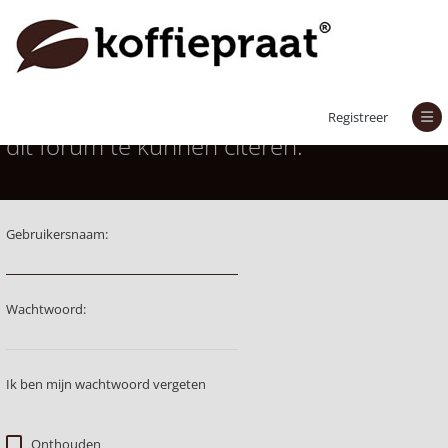
Je moet aangemeld zijn om berichten in
Registreer
dit forum te kunnen citeren.
Gebruikersnaam:
Wachtwoord:
Ik ben mijn wachtwoord vergeten
Onthouden