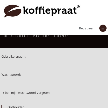
Je moet aangemeld zijn om berichten in
Registreer
dit forum te kunnen citeren.
Gebruikersnaam:
Wachtwoord:
Ik ben mijn wachtwoord vergeten
Onthouden