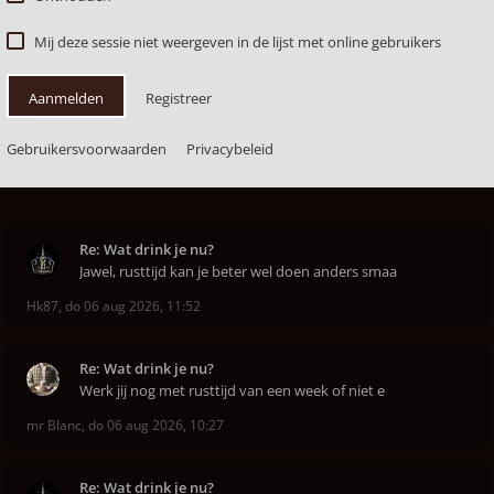
Mij deze sessie niet weergeven in de lijst met online gebruikers
Aanmelden
Registreer
Gebruikersvoorwaarden
Privacybeleid
Re: Wat drink je nu?
Jawel, rusttijd kan je beter wel doen anders smaa
Hk87
,
do 06 aug 2026, 11:52
Re: Wat drink je nu?
Werk jij nog met rusttijd van een week of niet e
mr Blanc
,
do 06 aug 2026, 10:27
Re: Wat drink je nu?