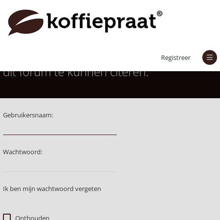
Je moet aangemeld zijn om berichten in
Registreer
dit forum te kunnen citeren.
Gebruikersnaam:
Wachtwoord:
Ik ben mijn wachtwoord vergeten
Onthouden