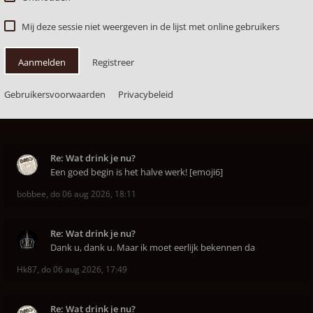
Mij deze sessie niet weergeven in de lijst met online gebruikers
Aanmelden
Registreer
Gebruikersvoorwaarden
Privacybeleid
Re: Wat drink je nu?
Een goed begin is het halve werk! [emoji6]
bobbee
,
do 06 aug 2026, 18:11
Re: Wat drink je nu?
Dank u, dank u. Maar ik moet eerlijk bekennen da
Hk87
,
do 06 aug 2026, 17:49
Re: Wat drink je nu?