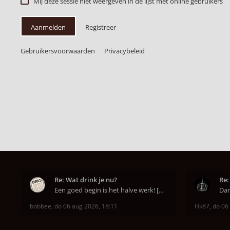
Mij deze sessie niet weergeven in de lijst met online gebruikers
Aanmelden
Registreer
Gebruikersvoorwaarden
Privacybeleid
Re: Wat drink je nu?
Re:
Een goed begin is het halve werk! [emoji6]
bobbee
,
do 06 aug 2026, 18:11
Hk87
,
do 06