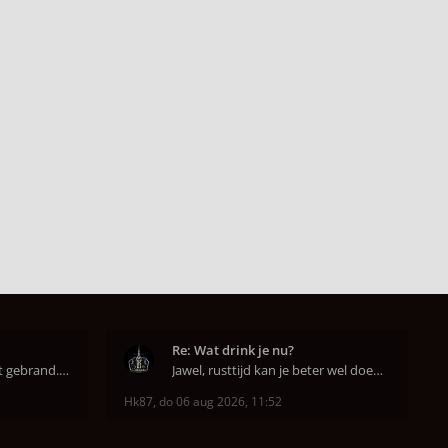
Re: Wat drink je nu?
Super dat je zo goed hebt gebrand. Gefeliciteerd!
Jawel, rusttijd kan je beter wel doen anders smaa
Hk87
,
do 06 aug 2026, 11:52