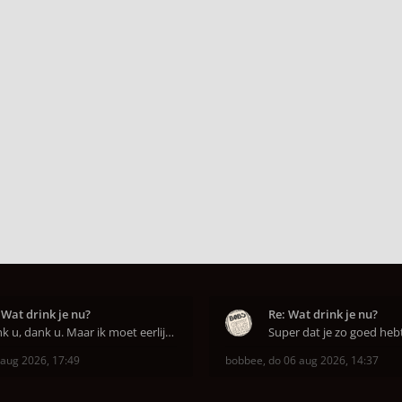
 Wat drink je nu?
Re: Wat drink je nu?
Dank u, dank u. Maar ik moet eerlijk bekennen da
 aug 2026, 17:49
bobbee
,
do 06 aug 2026, 14:37