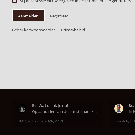
Mij deze sessie niet weergeven in de lijst met online gebruikers
Aanmelden
Registreer
Gebruikersvoorwaarden
Privacybeleid
Re: Wat drink je nu?
Re:
Op aanraden van de barista had ik Purple Rain maa
Hk87
,
vr 07 aug 2026, 22:26
robinfcb
,
vr 