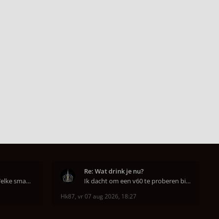
Re: Wat drink je nu?
Hahahaha ja dat klopt. Welke smaak had je?? Ben
Ik dacht om een v60 te proberen bij DAK in Amsterd
Hk87
,
vr 07 aug 2026, 18:27