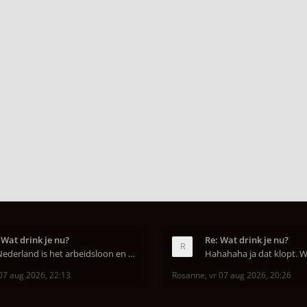
 Wat drink je nu?
Re: Wat drink je nu?
In Nederland is het arbeidsloon en de winkelhuur o
07 aug 2026, 22:13
Rosanne
,
vr 07 aug 2026, 20:26