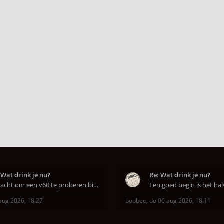
 Wat drink je nu?
Re: Wat drink je nu?
Ik dacht om een v60 te proberen bij DAK in Amsterd
aug 2026, 18:27
bobbee
,
do 06 aug 2026, 18:11