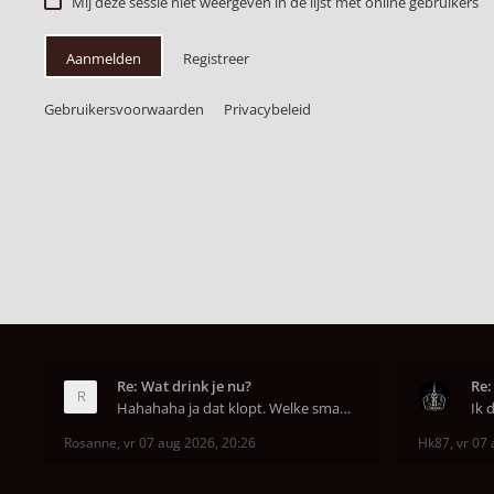
Mij deze sessie niet weergeven in de lijst met online gebruikers
Aanmelden
Registreer
Gebruikersvoorwaarden
Privacybeleid
Re: Wat drink je nu?
Re:
Hahahaha ja dat klopt. Welke smaak had je?? Ben
Rosanne
,
vr 07 aug 2026, 20:26
Hk87
,
vr 07 