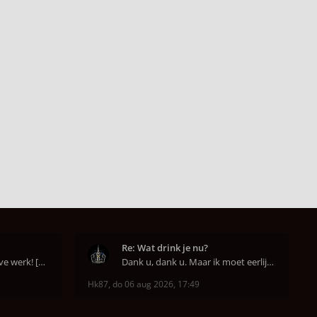
Re: Wat drink je nu?
Een goed begin is het halve werk! [emoji6]
Dank u, dank u. Maar ik moet eerlijk bekennen da
Hk87
,
do 06 aug 2026, 17:49