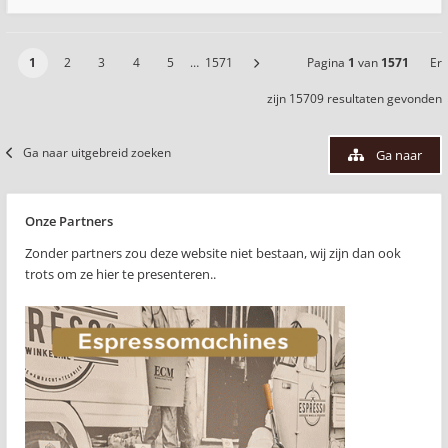
1
2
3
4
5
…
1571
Pagina
1
van
1571
Er
zijn 15709 resultaten gevonden
Ga naar uitgebreid zoeken
Ga naar
Onze Partners
Zonder partners zou deze website niet bestaan, wij zijn dan ook
trots om ze hier te presenteren..