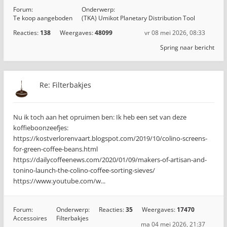
Forum:
Onderwerp:
Te koop aangeboden
(TKA) Umikot Planetary Distribution Tool
Reacties:
138
Weergaves:
48099
vr 08 mei 2026, 08:33
Spring naar bericht
Re: Filterbakjes
Nu ik toch aan het opruimen ben: Ik heb een set van deze
koffieboonzeefjes:
https://kostverlorenvaart.blogspot.com/2019/10/colino-screens-
for-green-coffee-beans.html
https://dailycoffeenews.com/2020/01/09/makers-of-artisan-and-
tonino-launch-the-colino-coffee-sorting-sieves/
https://www.youtube.com/w...
Forum:
Onderwerp:
Reacties:
35
Weergaves:
17470
Accessoires
Filterbakjes
ma 04 mei 2026, 21:37