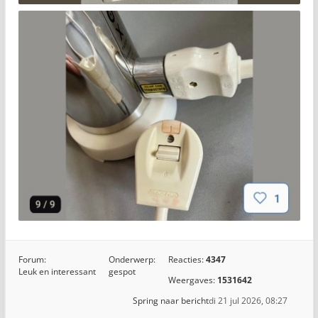
Forum:
Onderwerp:
Reacties:
4347
Leuk en interessant
gespot
Weergaves:
1531642
Spring naar bericht
di 21 jul 2026, 08:27