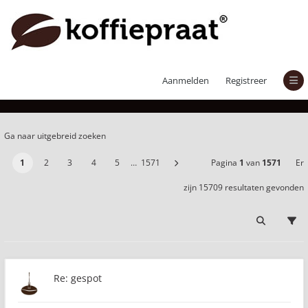
Er zijn 15709 resultaten gevonden
Aanmelden
Registreer
Ga naar uitgebreid zoeken
1
2
3
4
5
…
1571
Pagina
1
van
1571
Er
zijn 15709 resultaten gevonden
Re: gespot