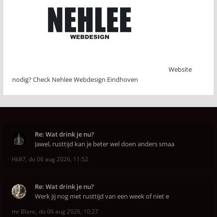
Website
nodig? Check Nehlee Webdesign Eindhoven
Re: Wat drink je nu?
Jawel, rusttijd kan je beter wel doen anders smaa
Hk87
,
do 06 aug 2026, 11:52
Re: Wat drink je nu?
Werk jij nog met rusttijd van een week of niet e
mr Blanc
,
do 06 aug 2026, 10:27