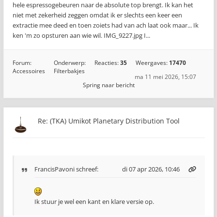
hele espressogebeuren naar de absolute top brengt. Ik kan het
niet met zekerheid zeggen omdat ik er slechts een keer een
extractie mee deed en toen zoiets had van ach laat ook maar... Ik
ken 'm zo opsturen aan wie wil. IMG_9227.jpg I...
Forum:
Onderwerp:
Reacties:
35
Weergaves:
17470
Accessoires
Filterbakjes
ma 11 mei 2026, 15:07
Spring naar bericht
Re: (TKA) Umikot Planetary Distribution Tool
FrancisPavoni
schreef:
di 07 apr 2026, 10:46
Ik stuur je wel een kant en klare versie op.