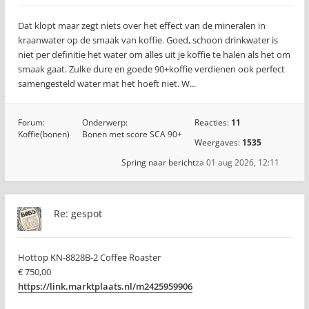
Dat klopt maar zegt niets over het effect van de mineralen in
kraanwater op de smaak van koffie. Goed, schoon drinkwater is
niet per definitie het water om alles uit je koffie te halen als het om
smaak gaat. Zulke dure en goede 90+koffie verdienen ook perfect
samengesteld water mat het hoeft niet. W...
Forum:
Onderwerp:
Reacties:
11
Koffie(bonen)
Bonen met score SCA 90+
Weergaves:
1535
Spring naar bericht
za 01 aug 2026, 12:11
Re: gespot
Hottop KN-8828B-2 Coffee Roaster
€ 750,00
https://link.marktplaats.nl/m2425959906