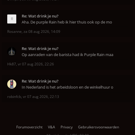
Re: Wat drink je nu?
Aha. De purple Rain heb ik hier thuis ook op de mo
Rosanne
,
za 08 aug 2026, 14:09
Re: Wat drink je nu?
Op aanraden van de barista had ik Purple Rain maa
Hk87
,
vr 07 aug 2026, 22:26
Re: Wat drink je nu?
In Nederland is het arbeidsloon en de winkelhuur o
robinfcb
,
vr 07 aug 2026, 22:13
Forumoverzicht
V&A
Privacy
Gebruikersvoorwaarden