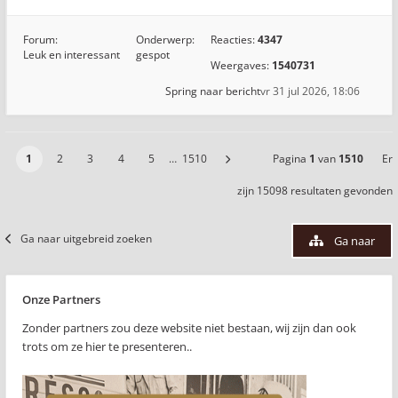
Forum:
Onderwerp:
Reacties:
4347
Leuk en interessant
gespot
Weergaves:
1540731
Spring naar bericht
vr 31 jul 2026, 18:06
1
2
3
4
5
…
1510
Pagina
1
van
1510
Er
zijn 15098 resultaten gevonden
Ga naar uitgebreid zoeken
Ga naar
Onze Partners
Zonder partners zou deze website niet bestaan, wij zijn dan ook
trots om ze hier te presenteren..