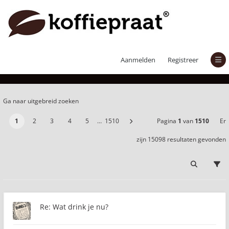
Er zijn 15098 resultaten gevonden
Aanmelden
Registreer
Ga naar uitgebreid zoeken
1
2
3
4
5
…
1510
Pagina
1
van
1510
Er
zijn 15098 resultaten gevonden
Re: Wat drink je nu?