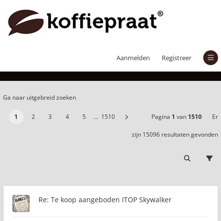
Er zijn 15096 resultaten gevonden
Aanmelden
Registreer
Ga naar uitgebreid zoeken
1
2
3
4
5
…
1510
Pagina
1
van
1510
Er
zijn 15096 resultaten gevonden
Re: Te koop aangeboden ITOP Skywalker