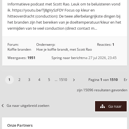
Informatieve podcast met Scott Rao. Leuk om te beluisteren vond
ik. https://youtu.be/Tj8gVySzFDY ​Focus op kleur en
hitteoverdracht (conduction): De twee allerbelangrijkste dingen bij
het branden zijn het bereiken van je doeltemperatuur/kleur en het
vermijden van te veel conduction (direct contact m...
Forum:
Onderwerp:
Reacties:
1
Koffie branden
Hoe je koffie brandt, met Scott Rao
Weergaves:
1951
Spring naar bericht
ma 27 jul 2026, 23:45
1
2
3
4
5
…
1510
Pagina
1
van
1510
Er
zijn 15096 resultaten gevonden
Ga naar uitgebreid zoeken
Ga naar
Onze Partners