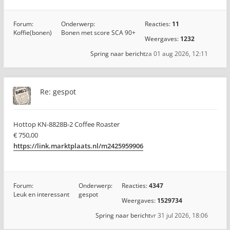
Forum:
Onderwerp:
Reacties:
11
Koffie(bonen)
Bonen met score SCA 90+
Weergaves:
1232
Spring naar bericht
za 01 aug 2026, 12:11
Re: gespot
Hottop KN-8828B-2 Coffee Roaster
€ 750,00
https://link.marktplaats.nl/m2425959906
Forum:
Onderwerp:
Reacties:
4347
Leuk en interessant
gespot
Weergaves:
1529734
Spring naar bericht
vr 31 jul 2026, 18:06