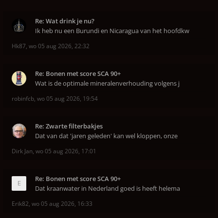
Re: Wat drink je nu?
Ik heb nu een Burundi en Nicaragua van het hoofdkw
Hk87
,
wo 05 aug 2026, 22:32
Re: Bonen met score SCA 90+
Wat is de optimale mineralenverhouding volgens j
robinfcb
,
wo 05 aug 2026, 19:54
Re: Zwarte filterbakjes
Dat van dat 'jaren geleden' kan wel kloppen, onze
Dirk Jan
,
wo 05 aug 2026, 17:01
Re: Bonen met score SCA 90+
Dat kraanwater in Nederland goed is heeft helema
Erik82
,
wo 05 aug 2026, 16:33