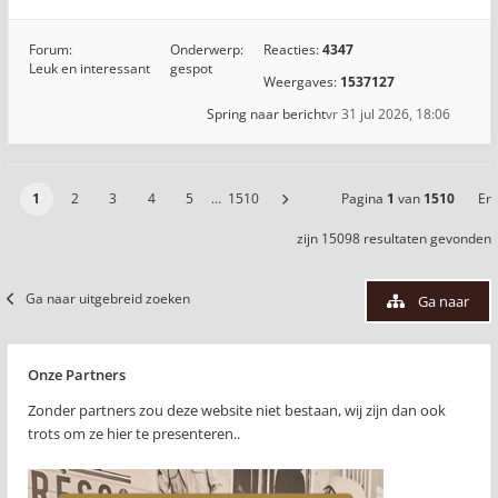
Forum:
Onderwerp:
Reacties:
4347
Leuk en interessant
gespot
Weergaves:
1537127
Spring naar bericht
vr 31 jul 2026, 18:06
1
2
3
4
5
…
1510
Pagina
1
van
1510
Er
zijn 15098 resultaten gevonden
Ga naar uitgebreid zoeken
Ga naar
Onze Partners
Zonder partners zou deze website niet bestaan, wij zijn dan ook
trots om ze hier te presenteren..