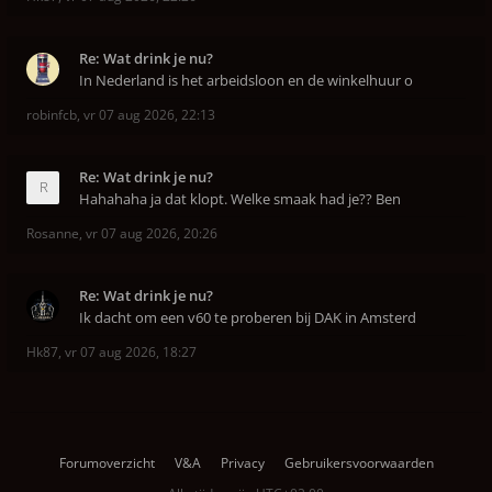
Re: Wat drink je nu?
In Nederland is het arbeidsloon en de winkelhuur o
robinfcb
,
vr 07 aug 2026, 22:13
Re: Wat drink je nu?
Hahahaha ja dat klopt. Welke smaak had je?? Ben
Rosanne
,
vr 07 aug 2026, 20:26
Re: Wat drink je nu?
Ik dacht om een v60 te proberen bij DAK in Amsterd
Hk87
,
vr 07 aug 2026, 18:27
Forumoverzicht
V&A
Privacy
Gebruikersvoorwaarden