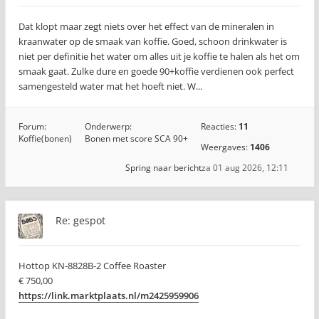
Dat klopt maar zegt niets over het effect van de mineralen in
kraanwater op de smaak van koffie. Goed, schoon drinkwater is
niet per definitie het water om alles uit je koffie te halen als het om
smaak gaat. Zulke dure en goede 90+koffie verdienen ook perfect
samengesteld water mat het hoeft niet. W...
Forum:
Onderwerp:
Reacties:
11
Koffie(bonen)
Bonen met score SCA 90+
Weergaves:
1406
Spring naar bericht
za 01 aug 2026, 12:11
Re: gespot
Hottop KN-8828B-2 Coffee Roaster
€ 750,00
https://link.marktplaats.nl/m2425959906