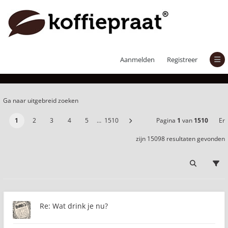
Er zijn 15098 resultaten gevonden
Aanmelden
Registreer
Ga naar uitgebreid zoeken
1
2
3
4
5
…
1510
Pagina
1
van
1510
Er
zijn 15098 resultaten gevonden
Re: Wat drink je nu?