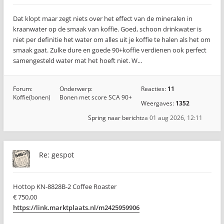
Dat klopt maar zegt niets over het effect van de mineralen in
kraanwater op de smaak van koffie. Goed, schoon drinkwater is
niet per definitie het water om alles uit je koffie te halen als het om
smaak gaat. Zulke dure en goede 90+koffie verdienen ook perfect
samengesteld water mat het hoeft niet. W...
Forum:
Onderwerp:
Reacties:
11
Koffie(bonen)
Bonen met score SCA 90+
Weergaves:
1352
Spring naar bericht
za 01 aug 2026, 12:11
Re: gespot
Hottop KN-8828B-2 Coffee Roaster
€ 750,00
https://link.marktplaats.nl/m2425959906