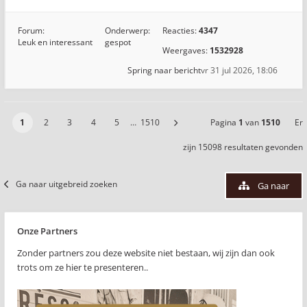
Forum:
Onderwerp:
Reacties:
4347
Leuk en interessant
gespot
Weergaves:
1532928
Spring naar bericht
vr 31 jul 2026, 18:06
1
2
3
4
5
…
1510
Pagina
1
van
1510
Er
zijn 15098 resultaten gevonden
Ga naar uitgebreid zoeken
Ga naar
Onze Partners
Zonder partners zou deze website niet bestaan, wij zijn dan ook
trots om ze hier te presenteren..