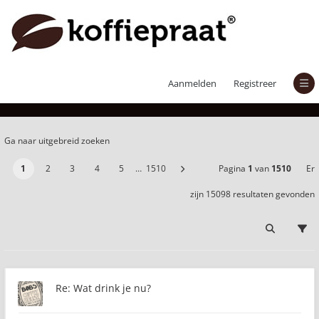
Er zijn 15098 resultaten gevonden
Aanmelden
Registreer
Ga naar uitgebreid zoeken
1
2
3
4
5
…
1510
Pagina
1
van
1510
Er
zijn 15098 resultaten gevonden
Re: Wat drink je nu?