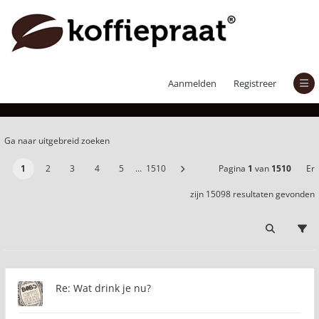
Er zijn 15098 resultaten gevonden
Aanmelden
Registreer
Ga naar uitgebreid zoeken
1
2
3
4
5
…
1510
Pagina
1
van
1510
Er
zijn 15098 resultaten gevonden
Re: Wat drink je nu?