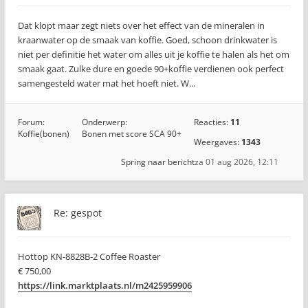
Dat klopt maar zegt niets over het effect van de mineralen in
kraanwater op de smaak van koffie. Goed, schoon drinkwater is
niet per definitie het water om alles uit je koffie te halen als het om
smaak gaat. Zulke dure en goede 90+koffie verdienen ook perfect
samengesteld water mat het hoeft niet. W...
Forum:
Onderwerp:
Reacties:
11
Koffie(bonen)
Bonen met score SCA 90+
Weergaves:
1343
Spring naar bericht
za 01 aug 2026, 12:11
Re: gespot
Hottop KN-8828B-2 Coffee Roaster
€ 750,00
https://link.marktplaats.nl/m2425959906