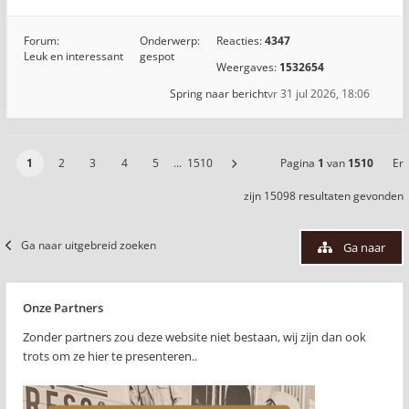
Forum:
Onderwerp:
Reacties:
4347
Leuk en interessant
gespot
Weergaves:
1532654
Spring naar bericht
vr 31 jul 2026, 18:06
1
2
3
4
5
…
1510
Pagina
1
van
1510
Er
zijn 15098 resultaten gevonden
Ga naar uitgebreid zoeken
Ga naar
Onze Partners
Zonder partners zou deze website niet bestaan, wij zijn dan ook
trots om ze hier te presenteren..