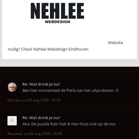
Website
nodig? Check Nehlee Webdesign Eindhoven
Re: Wat drink je nu?
Ben hier momenteel de Perla aan het uitproberen. D
Dirk Jan
,
zo 09 aug 2026, 10:24
Re: Wat drink je nu?
Aha. De purple Rain heb ik hier thuis ook op de mo
Rosanne
,
za 08 aug 2026, 14:09