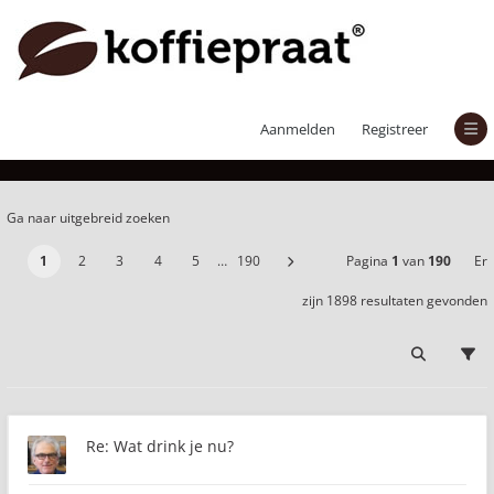
Er zijn 1898 resultaten gevonden
Aanmelden
Registreer
Ga naar uitgebreid zoeken
1
2
3
4
5
…
190
Pagina
1
van
190
Er
zijn 1898 resultaten gevonden
Re: Wat drink je nu?