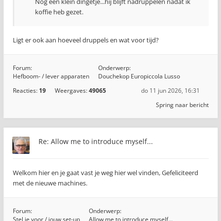
Nog een klein dingetje...hij blijft nadruppelen nadat ik
koffie heb gezet.
Ligt er ook aan hoeveel druppels en wat voor tijd?
Forum:
Onderwerp:
Hefboom- / lever apparaten
Douchekop Europiccola Lusso
Reacties:
19
Weergaves:
49065
do 11 jun 2026, 16:31
Spring naar bericht
Re: Allow me to introduce myself...
Welkom hier en je gaat vast je weg hier wel vinden, Gefeliciteerd
met de nieuwe machines.
Forum:
Onderwerp:
Stel je voor / jouw set-up
Allow me to introduce myself...