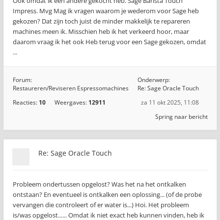
Ook omdat ik een andere gekocht heb. Sage Barista Touch
Impress. Mvg Mag ik vragen waarom je wederom voor Sage heb
gekozen? Dat zijn toch juist de minder makkelijk te repareren
machines meen ik. Misschien heb ik het verkeerd hoor, maar
daarom vraag ik het ook Heb terug voor een Sage gekozen, omdat
...
Forum:
Onderwerp:
Restaureren/Reviseren Espressomachines
Re: Sage Oracle Touch
Reacties:
10
Weergaves:
12911
za 11 okt 2025, 11:08
Spring naar bericht
Re: Sage Oracle Touch
Probleem ondertussen opgelost? Was het na het ontkalken
ontstaan? En eventueel is ontkalken een oplossing... (of de probe
vervangen die controleert of er water is...) Hoi. Het probleem
is/was opgelost...... Omdat ik niet exact heb kunnen vinden, heb ik