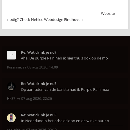
Website
nodig? Check Nehlee Webdesign Eindhoven
Re: Wat drink je nu?
Aha. De purple Rain heb ik hier thuis ook op de mo
Rosanne
,
za 08 aug 2026, 14:09
Re: Wat drink je nu?
Op aanraden van de barista had ik Purple Rain maa
Hk87
,
vr 07 aug 2026, 22:26
Re: Wat drink je nu?
In Nederland is het arbeidsloon en de winkelhuur o
robinfcb
,
vr 07 aug 2026, 22:13