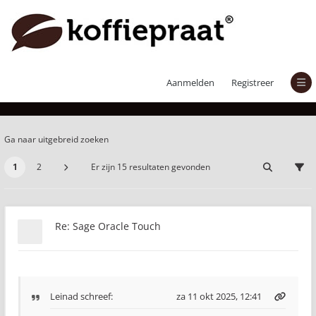
Er zijn 15 resultaten gevonden
Aanmelden
Registreer
Ga naar uitgebreid zoeken
1
2
Er zijn 15 resultaten gevonden
Re: Sage Oracle Touch
Leinad
schreef:
za 11 okt 2025, 12:41